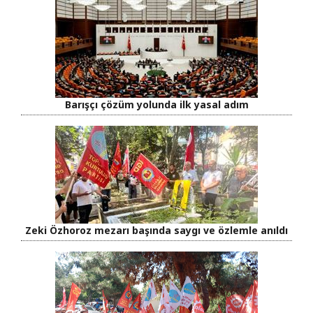
Barışçı çözüm yolunda ilk yasal adım
Zeki Özhoroz mezarı başında saygı ve özlemle anıldı