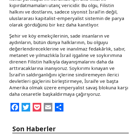
kıpırdatmamaları utanç vericidir. Bu olgu, Filistin
halkını ve dostlarını, sadece siyonist İsrail’in değil,
uluslararası kapitalist-emperyalist sistemin de parya
olarak gördüğünü bir kez daha kanıtlıyor.
Şehir ve köy emekçilerinin, sade insanların ve
aydınların, bütün dünya halklarının, bu olguyu
değerlendireceklerine ve inanılmaz fedakârlık, sabır,
metanet ve yılmazlıkla İsrail işgaline ve soykırımına
direnen Filistin halkıyla dayanışmalarını daha da
arttıracaklarına inanıyoruz. Soykırımı kınayan ve
İsrail’in saldırganlığını içlerine sindiremeyen ilerici
devletleri güçlerini birleştirmeye, İsrail’e ve başta
Amerika olmak üzere emperyalist savaş blokuna karşı
daha cesaretle başkaldırmaya çağırıyoruz.
Facebook
Twitter
Pocket
Email
Share
Son Haberler