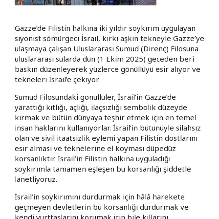
Gazze’de Filistin halkına iki yıldır soykırım uygulayan
siyonist sömürgeci İsrail, kırkı aşkın tekneyle Gazze’ye
ulaşmaya çalışan Uluslararası Sumud (Direnç) Filosuna
uluslararası sularda dün (1 Ekim 2025) geceden beri
baskın düzenleyerek yüzlerce gönüllüyü esir alıyor ve
tekneleri İsrail’e çekiyor.
Sumud Filosundaki gönüllüler, İsrail’in Gazze’de
yarattığı kıtlığı, açlığı, ilaçsızlığı sembolik düzeyde
kırmak ve bütün dünyaya teşhir etmek için en temel
insan haklarını kullanıyorlar. İsrail’in bütünüyle silahsız
olan ve sivil itaatsizlik eylemi yapan Filistin dostlarını
esir alması ve teknelerine el koyması düpedüz
korsanlıktır. İsrail’in Filistin halkına uyguladığı
soykırımla tamamen eşleşen bu korsanlığı şiddetle
lanetliyoruz.
İsrail’in soykırımını durdurmak için hâlâ harekete
geçmeyen devletlerin bu korsanlığı durdurmak ve
kendi yurttaşlarını korumak için bile kıllarını