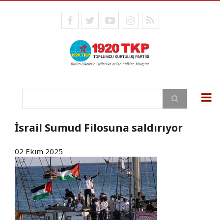
Ana
içeriğe
facebook
twitter
youtube
instagram
RSS
atla
Ara
İsrail Sumud Filosuna saldırıyor
02 Ekim 2025