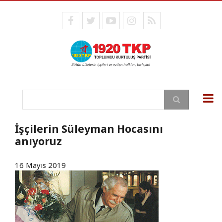
Ana
içeriğe
facebook
twitter
youtube
instagram
RSS
atla
Ara
İşçilerin Süleyman Hocasını
anıyoruz
16 Mayıs 2019