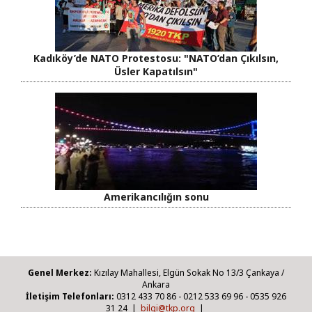
Kadıköy’de NATO Protestosu: "NATO’dan Çıkılsın,
Üsler Kapatılsın"
Amerikancılığın sonu
Genel Merkez:
Kızılay Mahallesi, Elgün Sokak No 13/3 Çankaya /
Ankara
İletişim Telefonları:
0312 433 70 86 - 0212 533 69 96 - 0535 926
31 24 |
bilgi@tkp.org
|