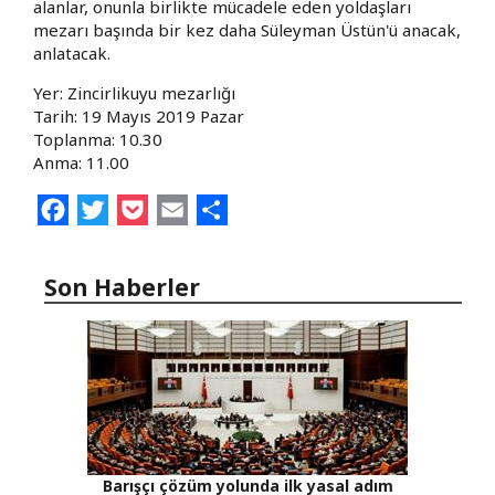
alanlar, onunla birlikte mücadele eden yoldaşları
mezarı başında bir kez daha Süleyman Üstün'ü anacak,
anlatacak.
Yer: Zincirlikuyu mezarlığı
Tarih: 19 Mayıs 2019 Pazar
Toplanma: 10.30
Anma: 11.00
Facebook
Twitter
Pocket
Email
Share
Son Haberler
Barışçı çözüm yolunda ilk yasal adım