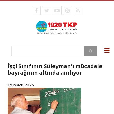
Ana
içeriğe
facebook
twitter
youtube
instagram
RSS
atla
Ara
İşçi Sınıfının Süleyman’ı mücadele
bayrağının altında anılıyor
15 Mayıs 2026