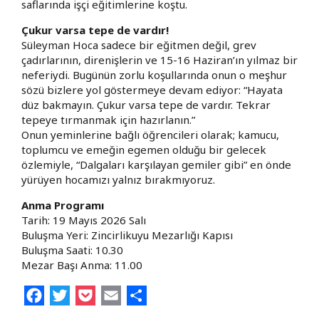
saflarında işçi eğitimlerine koştu.
Çukur varsa tepe de vardır!
​Süleyman Hoca sadece bir eğitmen değil, grev
çadırlarının, direnişlerin ve 15-16 Haziran’ın yılmaz bir
neferiydi. Bugünün zorlu koşullarında onun o meşhur
sözü bizlere yol göstermeye devam ediyor: “Hayata
düz bakmayın. Çukur varsa tepe de vardır. Tekrar
tepeye tırmanmak için hazırlanın.”
​Onun yeminlerine bağlı öğrencileri olarak; kamucu,
toplumcu ve emeğin egemen olduğu bir gelecek
özlemiyle, “Dalgaları karşılayan gemiler gibi” en önde
yürüyen hocamızı yalnız bırakmıyoruz.
Anma Programı
​Tarih: 19 Mayıs 2026 Salı
​Buluşma Yeri: Zincirlikuyu Mezarlığı Kapısı
​Buluşma Saati: 10.30
​Mezar Başı Anma: 11.00
Facebook
Twitter
Pocket
Email
Share