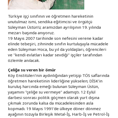
Türkiye işçi sınıfının ve öğretmen hareketinin
unutulmaz ismi, sendika eğitimcisi ve örgütçü
Süleyman Üstün’ü; aramızdan ayrılışının 19. yılında
mezarı başında anıyoruz.
​19 Mayıs 2007 tarihinde son nefesini verene kadar
elinde tebeşiri, zihninde sınıfın kurtuluşuyla mücadele
eden Süleyman Hoca, bu yıl da yoldaşları, öğrencileri
ve "kendi evlatları kadar sevdiği" işçiler tarafından
özlemle anılacak.
​Çeliğe su veren bir ömür
​Köy Enstitüleri’nin aydınlığından yetişip TÖS saflarında
öğretmen hareketinin liderliğine yükselen; DİSK’in
kuruluş harcında emeği bulunan Süleyman Üstün,
yaşamını "çeliğe su vermeye" adamıştı. 12 Eylül
darbesi sonrası politik göçmen olarak yurt dışına
çıkmak zorunda kalsa da mücadelesinden asla
kopmadı. 19 Mayıs 1991’de ülkeye döner dönmez
ayağının tozuyla Birleşik Metal-İş, Harb-İş ve Petrol-İş