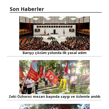
Son Haberler
Barışçı çözüm yolunda ilk yasal adım
Zeki Özhoroz mezarı başında saygı ve özlemle anıldı