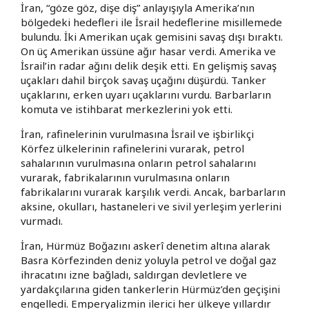
İran, “göze göz, dişe diş” anlayışıyla Amerika’nın
bölgedeki hedefleri ile İsrail hedeflerine misillemede
bulundu. İki Amerikan uçak gemisini savaş dışı bıraktı.
On üç Amerikan üssüne ağır hasar verdi. Amerika ve
İsrail’in radar ağını delik deşik etti. En gelişmiş savaş
uçakları dahil birçok savaş uçağını düşürdü. Tanker
uçaklarını, erken uyarı uçaklarını vurdu. Barbarların
komuta ve istihbarat merkezlerini yok etti.
İran, rafinelerinin vurulmasına İsrail ve işbirlikçi
Körfez ülkelerinin rafinelerini vurarak, petrol
sahalarının vurulmasına onların petrol sahalarını
vurarak, fabrikalarının vurulmasına onların
fabrikalarını vurarak karşılık verdi. Ancak, barbarların
aksine, okulları, hastaneleri ve sivil yerleşim yerlerini
vurmadı.
İran, Hürmüz Boğazını askerî denetim altına alarak
Basra Körfezinden deniz yoluyla petrol ve doğal gaz
ihracatını izne bağladı, saldırgan devletlere ve
yardakçılarına giden tankerlerin Hürmüz’den geçişini
engelledi. Emperyalizmin ilerici her ülkeye yıllardır