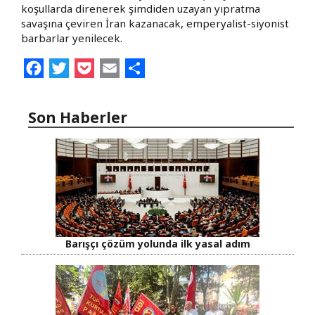
koşullarda direnerek şimdiden uzayan yıpratma
savaşına çeviren İran kazanacak, emperyalist-siyonist
barbarlar yenilecek.
Facebook
Twitter
Pocket
Email
Share
Son Haberler
Barışçı çözüm yolunda ilk yasal adım