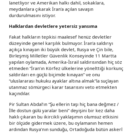
lanetliyor ve Amerikan halkı dahil, sokaklara,
meydanlara çıkarak İran’a açılan savaşın
durdurulmasını istiyor.
Halklardan devletlere yetersiz yansıma
Fakat halkların tepkisi maalesef henüz devletler
düzeyinde genel karşılık bulmuyor. İran’a saldırıyı
açıkça kınayan iki büyük devlet, Rusya ve Çin bile,
Birleşmiş Milletler Güvenlik Konseyinde 11 Martta
yapılan oylamada, Amerika-İsrail saldırısından hiç söz
etmeden “İran’ın Körfez ülkelerine yönelttiği korkunç
saldırıları en güçlü biçimde kınayan” ve onu
“uluslararası hukuku ayaklar altına almak”la suçlayan
utanmaz sömürgeci karar tasarısını veto etmekten
kaçındılar.
Pir Sultan Abdal’ın “Şu ellerin taşı hiç bana değmez /
İlle dostun gülü yaralar beni” deyişini bir kez daha
haklı çıkaran bu ikircikli yaklaşımın olumsuz etkisini
bir ölçüde gidermek üzere, bu oylamanın hemen
ardından Rusya’nın sunduğu, Ortadoğuda bütün askerî