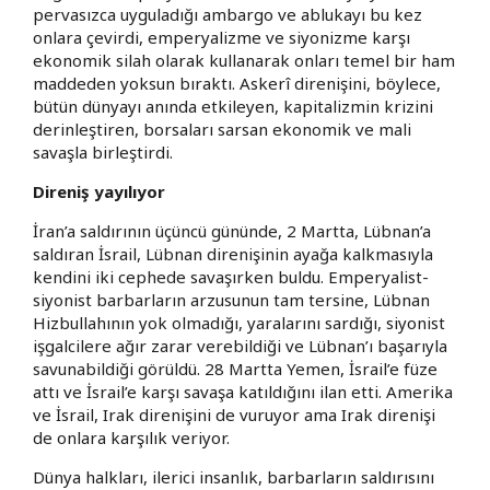
pervasızca uyguladığı ambargo ve ablukayı bu kez
onlara çevirdi, emperyalizme ve siyonizme karşı
ekonomik silah olarak kullanarak onları temel bir ham
maddeden yoksun bıraktı. Askerî direnişini, böylece,
bütün dünyayı anında etkileyen, kapitalizmin krizini
derinleştiren, borsaları sarsan ekonomik ve mali
savaşla birleştirdi.
Direniş yayılıyor
İran’a saldırının üçüncü gününde, 2 Martta, Lübnan’a
saldıran İsrail, Lübnan direnişinin ayağa kalkmasıyla
kendini iki cephede savaşırken buldu. Emperyalist-
siyonist barbarların arzusunun tam tersine, Lübnan
Hizbullahının yok olmadığı, yaralarını sardığı, siyonist
işgalcilere ağır zarar verebildiği ve Lübnan’ı başarıyla
savunabildiği görüldü. 28 Martta Yemen, İsrail’e füze
attı ve İsrail’e karşı savaşa katıldığını ilan etti. Amerika
ve İsrail, Irak direnişini de vuruyor ama Irak direnişi
de onlara karşılık veriyor.
Dünya halkları, ilerici insanlık, barbarların saldırısını