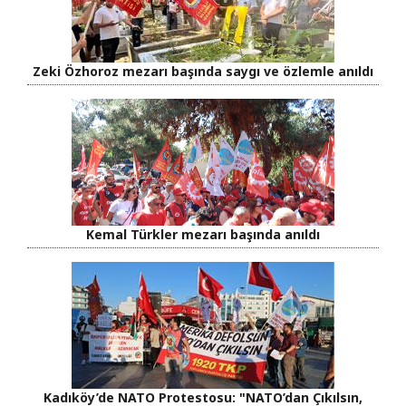
Zeki Özhoroz mezarı başında saygı ve özlemle anıldı
Kemal Türkler mezarı başında anıldı
Kadıköy’de NATO Protestosu: "NATO’dan Çıkılsın,