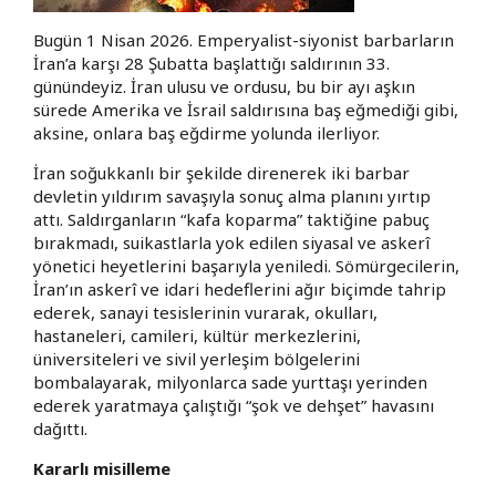
Bugün 1 Nisan 2026. Emperyalist-siyonist barbarların
İran’a karşı 28 Şubatta başlattığı saldırının 33.
günündeyiz. İran ulusu ve ordusu, bu bir ayı aşkın
sürede Amerika ve İsrail saldırısına baş eğmediği gibi,
aksine, onlara baş eğdirme yolunda ilerliyor.
İran soğukkanlı bir şekilde direnerek iki barbar
devletin yıldırım savaşıyla sonuç alma planını yırtıp
attı. Saldırganların “kafa koparma” taktiğine pabuç
bırakmadı, suikastlarla yok edilen siyasal ve askerî
yönetici heyetlerini başarıyla yeniledi. Sömürgecilerin,
İran’ın askerî ve idari hedeflerini ağır biçimde tahrip
ederek, sanayi tesislerinin vurarak, okulları,
hastaneleri, camileri, kültür merkezlerini,
üniversiteleri ve sivil yerleşim bölgelerini
bombalayarak, milyonlarca sade yurttaşı yerinden
ederek yaratmaya çalıştığı “şok ve dehşet” havasını
dağıttı.
Kararlı misilleme