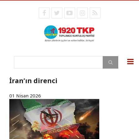
Ana
içeriğe
facebook
twitter
youtube
instagram
RSS
atla
Ara
İran’ın direnci
01 Nisan 2026