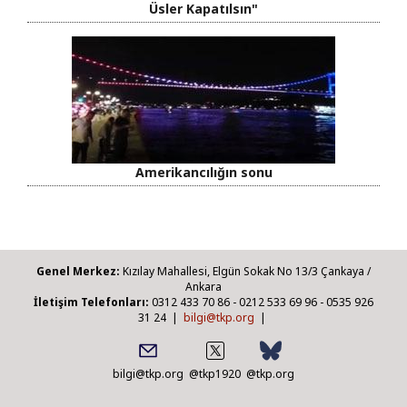
Üsler Kapatılsın"
Amerikancılığın sonu
Genel Merkez:
Kızılay Mahallesi, Elgün Sokak No 13/3 Çankaya /
Ankara
İletişim Telefonları:
0312 433 70 86 - 0212 533 69 96 - 0535 926
31 24 |
bilgi@tkp.org
|
bilgi@tkp.org
@tkp1920
@tkp.org