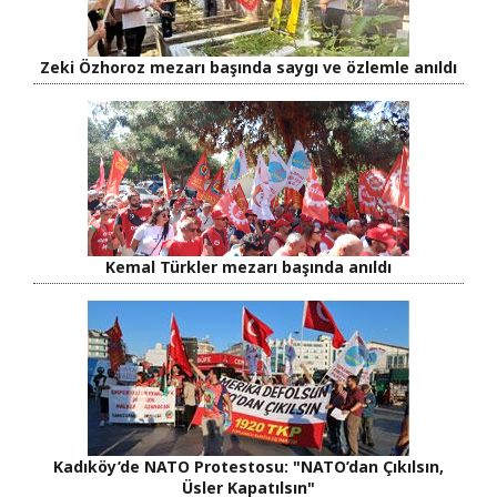
Zeki Özhoroz mezarı başında saygı ve özlemle anıldı
Kemal Türkler mezarı başında anıldı
Kadıköy’de NATO Protestosu: "NATO’dan Çıkılsın,
Üsler Kapatılsın"