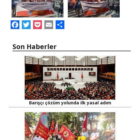
Facebook
Twitter
Pocket
Email
Share
Son Haberler
Barışçı çözüm yolunda ilk yasal adım