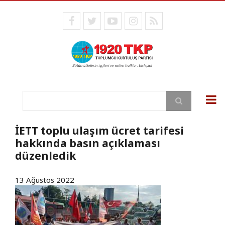
Ana
içeriğe
facebook
twitter
youtube
instagram
RSS
atla
Ara
İETT toplu ulaşım ücret tarifesi
hakkında basın açıklaması
düzenledik
13 Ağustos 2022