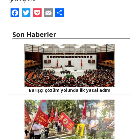
Facebook
Twitter
Pocket
Email
Share
Son Haberler
Barışçı çözüm yolunda ilk yasal adım