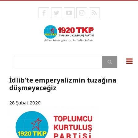
Ana
içeriğe
facebook
twitter
youtube
instagram
RSS
atla
Ara
İdlib’te emperyalizmin tuzağına
düşmeyeceğiz
28 Şubat 2020