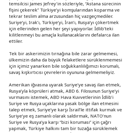
temsilcisi James Jefrey’in sözleriyle, “Astana sürecinin
fişini çekerek” Türkiye’yi komşularından koparma ve
tekrar teslim alma arzusundan hiç vazgeçmediler.
Suriye’yi, Irak’ı, Türkiye’yi, İran’ı, Rusya’yı çökertmek
için ellerinden gelen her şeyi yapıyorlar. İdlib’teki
kilitlenmeyi bu amaçla kullanacaklarını defalarca ilan
ettiler.
Tek bir askerimizin tırnağına bile zarar gelmemesi,
ülkemizin daha da büyük felaketlere sürüklenmemesi
için içimiz yanarken bile soğukkanlılığımızı korumalı,
savaş kışkırtıcısı çevrelerin oyununa gelmemeliyiz.
Amerikan iğvasına uyarak Suriye’ye savaş ilan etmek,
Rusya’yla köprüleri atmak, ABD 6. Filosunun Suriye’yi
vurmasını istemek, ABD Hava Kuvvetlerinin İdlib’i
Suriye ve Rusya uçaklarına yasak bölge ilan etmesini
talep etmek, Suriye’ye karşı İsrail’le ittifak kurmak ve
Suriye’ye eş zamanlı olarak saldırmak, NATO’nun
Suriye ve Rusya’ya karşı “bizi koruması” için çağrı
yapmak, Türkiye halkını tam bir tuzağa sürüklemek