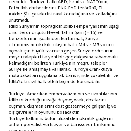
demektir. Türkiye halkı ABD, İsrail ve NATO’nun,
Fethullah darbecilerini, PKK-PYD terörünü, El
Kaide/IŞİD çetelerini nasıl koruduğunu ve kolladığını
unutmadı.
İdlib Suriye’nin toprağıdır. İdlib’i emperyalizmin uşağı
dinci terör örgütü Heyet Tahrir Şam (HTŞ) ve
benzerlerinin işgalinden kurtarmak, Suriye
ekonomisinin iki kilit ulaşım hattı M4 ve M5 yolunu
açmak için büyük taarruza geçen Suriye ordusunun
meşru talepleri ile yeni bir göç dalgasına tahammülü
kalmadığını belirten Türkiye’nin meşru talepleri
Suriye ile anlaşmaya varılarak, Türkiye-İran-Rusya
mutabakatları uygulanarak barış içinde çözülebilir ve
İdlib’teki sivil halk etkili biçimde korunabilir.
Türkiye, Amerikan emperyalizminin ve uzantılarının
İdlib’te kurduğu tuzağa düşmeyecek, dostlarını
düşman, düşmanlarını dost göstermeye çalışan iç ve
dış çevrelerin oyununu bozacaktır.
Türkiye halkının, bütün ulusal demokratik güçlerin
antiemperyalist yurtsever ve barışsever birikimine
güveniyoruz.