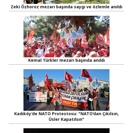
Zeki Özhoroz mezarı başında saygı ve özlemle anıldı
Kemal Türkler mezarı başında anıldı
Kadıköy’de NATO Protestosu: "NATO’dan Çıkılsın,
Üsler Kapatılsın"