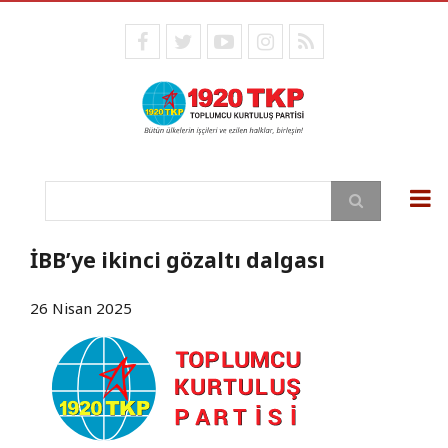
Ana
içeriğe
facebook
twitter
youtube
instagram
RSS
atla
Ara
İBB’ye ikinci gözaltı dalgası
26 Nisan 2025