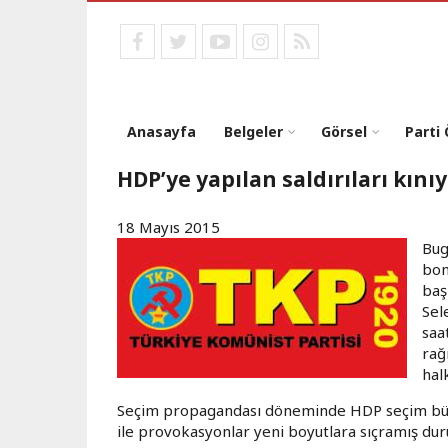
Ana
içeriğe
facebook
twitter
youtube
instagram
RSS
atla
Anasayfa
Belgeler
Görsel
Parti
HDP’ye yapılan saldırıları kını
18 Mayıs 2015
Bug
bom
baş
Sel
saa
rağ
hal
Seçim propagandası döneminde HDP seçim bürola
ile provokasyonlar yeni boyutlara sıçramış du