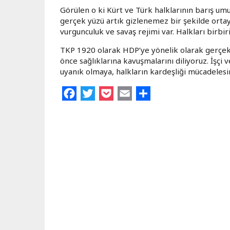
Görülen o ki Kürt ve Türk halklarının barış um
gerçek yüzü artık gizlenemez bir şekilde ortaya
vurgunculuk ve savaş rejimi var. Halkları birbi
TKP 1920 olarak HDP’ye yönelik olarak gerçekle
önce sağlıklarına kavuşmalarını diliyoruz. İşçi
uyanık olmaya, halkların kardeşliği mücadelesi
Facebook
Twitter
Pocket
Email
Share