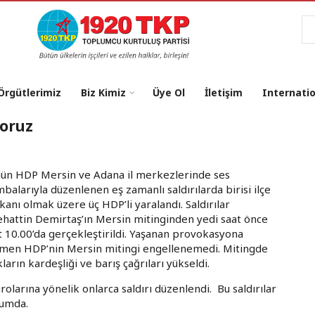
Ar
 Örgütlerimiz
Biz Kimiz
Üye Ol
İletişim
Internati
yoruz
ün HDP Mersin ve Adana il merkezlerinde ses
balarıyla düzenlenen eş zamanlı saldırılarda birisi ilçe
kanı olmak üzere üç HDP’li yaralandı. Saldırılar
ehattin Demirtaş’ın Mersin mitinginden yedi saat önce
t 10.00’da gerçekleştirildi. Yaşanan provokasyona
men HDP’nin Mersin mitingi engellenemedi. Mitingde
kların kardeşliği ve barış çağrıları yükseldi.
rına yönelik onlarca saldırı düzenlendi. Bu saldırılar
rumda.