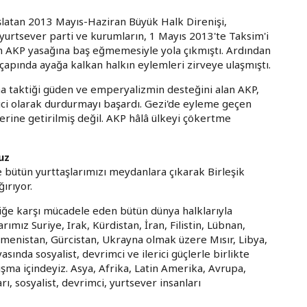
şlatan 2013 Mayıs-Haziran Büyük Halk Direnişi,
 yurtsever parti ve kurumların, 1 Mayıs 2013'te Taksim'i
tan AKP yasağına baş eğmemesiyle yola çıkmıştı. Ardından
 çapında ayağa kalkan halkın eylemleri zirveye ulaşmıştı.
a taktiği güden ve emperyalizmin desteğini alan AKP,
ici olarak durdurmayı başardı. Gezi'de eyleme geçen
erine getirilmiş değil. AKP hâlâ ülkeyi çökertme
uz
 bütün yurttaşlarımızı meydanlara çıkarak Birleşik
ırıyor.
iğe karşı mücadele eden bütün dünya halklarıyla
mız Suriye, Irak, Kürdistan, İran, Filistin, Lübnan,
rmenistan, Gürcistan, Ukrayna olmak üzere Mısır, Libya,
sında sosyalist, devrimci ve ilerici güçlerle birlikte
ışma içindeyiz. Asya, Afrika, Latin Amerika, Avrupa,
, sosyalist, devrimci, yurtsever insanları