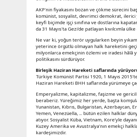
AKP'nin fiyakasını bozan ve çökme sürecini ba
komünist, sosyalist, devrimci demokrat, ilerici
keyfi biçimde işçi sınıfına ve dostlarına kapa
da 31 Mayıs'ta Gezi'de patlayan kıvılcımla ülke
Ne var ki, yoğun terör uygularken beyin yıkam
yeterince örgütlü olmayan halk hareketini geç
milyonlarca emekçinin özlemi ve iradesi hâlâ y
politikasını sürdürüyor.
Birleşik Haziran Hareketi saflarında yürüyor
Türkiye Komünist Partisi 1920, 1 Mayıs 2015'te
Haziran Hareketi BHH saflarında yürümeye çağ
Emperyalizme, kapitalizme, faşizme ve gericil
beraberiz. Yüreğimiz her yerde, başta komşuları
Yunanistan, Kıbrıs, Bulgaristan, Azerbaycan, E
Yemen, Venezüella, ... bütün ezilen halklar dünya
atıyor. Sosyalist Küba, Vietnam, Kore'yle dayan
Kuzey Amerika ve Avustralya'nın emekçi halkları
kardeşimizdir.