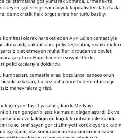
lece çalıştırmasına göz yumarak Soma'da, Ermenek'te,
 isteyen işçilerin grevini büyük kapitalistler daha fazla
re, demokratik halk örgütlerine her türlü baskıyı
me komitesi olarak hareket eden AKP Gülen cemaatiyle
ar altına aldı; bakanlıkları, polis teşkilatını, mahkemeleri
z şartsız biat etmeyen muhalifleri ordudan ve devlet
alara çarptırdı. Hapishaneleri sosyalistlerle,
rt politikacılarıyla doldurdu.
u kumpasları, cemaatle arası bozulunca, sadece onun
ynı hukuksuzlukları, bu kez daha önce hedefe oturttuğu
siz manevralara girişti.
mek için yeni faşist yasalar çıkardı. Medyayı
ni bitiren gençlerin işsiz kalmasını olağanlaştırdı. İlk ve
ürlüğünün ve laikliğin en küçük kırıntısını bile kazıdı.
dını ikinci sınıf sayan gerici zihniyeti körükleyerek kadın
uk işçiliğinin, staj sömürüsünün kapısını ardına kadar
m ettiği çocukların yaşam sevincini söndürdü.