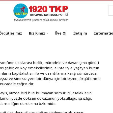
Ar
 Örgütlerimiz
Biz Kimiz
Üye Ol
İletişim
Internati
i sınıfının uluslarası birlik, mücadele ve dayanışma günü 1
ıs şehir ve köy emekçilerinin, alınteriyle yaşayan bütün
anların kapitalist sınıfa ve uzantılarına karşı sömürüsüz,
aşsız ve sınırsız yeni bir dünya için birleşme, örgütlenme
mücadele çağrısıdır.
ayıs, yüzde biri bile bulmayan sömürücü asalakların,
lumun yüzde doksan dokuzunun yoksulluğu, işsizliği,
ansızlığını durdurma özlemidir.
 kapitalist despotların doğayı mahvederek, savaş