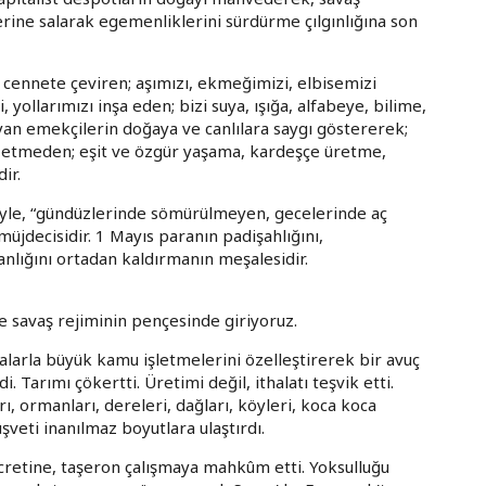
rine salarak egemenliklerini sürdürme çılgınlığına son
rı cennete çeviren; aşımızı, ekmeğimizi, elbisemizi
, yollarımızı inşa eden; bizi suya, ışığa, alfabeye, bilime,
yan emekçilerin doğaya ve canlılara saygı göstererek;
gözetmeden; eşit ve özgür yaşama, kardeşçe üretme,
ir.
iyle, “gündüzlerinde sömürülmeyen, gecelerinde aç
üjdecisidir. 1 Mayıs paranın padişahlığını,
nlığını ortadan kaldırmanın meşalesidir.
e savaş rejiminin pençesinde giriyoruz.
ikalarla büyük kamu işletmelerini özelleştirerek bir avuç
. Tarımı çökertti. Üretimi değil, ithalatı teşvik etti.
ları, ormanları, dereleri, dağları, köyleri, koca koca
şveti inanılmaz boyutlara ulaştırdı.
cretine, taşeron çalışmaya mahkûm etti. Yoksulluğu