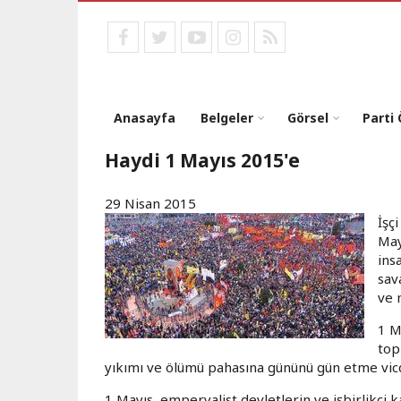
Ana
içeriğe
facebook
twitter
youtube
instagram
RSS
atla
Anasayfa
Belgeler
Görsel
Parti
Haydi 1 Mayıs 2015'e
29 Nisan 2015
İşç
May
ins
sav
ve 
1 M
top
yıkımı ve ölümü pahasına gününü gün etme vicd
1 Mayıs, emperyalist devletlerin ve işbirlikçi