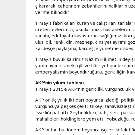
çıkararak, cehennem zebanilerini halkların üze
verme bilincidir.
1 Mayıs fabrikaları kuran ve çalıştıran; tarlala
üreten; evlerimizi, okullarımızı, hastanelerimizi
sanata, edebiyata kavuşturan; sağlığımızı koru
ulus, dil, renk, din, mezhep, cinsiyet ayrımı 
kardeşçe paylaşma, kardeşçe yönetme iradesid
1 Mayıs büyük şairimiz Nâzım Hikmet'in deyiş
yatılmayan ekmek, gül ve hürriyet günleri”nin m
emperyalizmin boyunduruğunu, gericiliğin kara
AKP'nin yıkım tablosu
1 Mayıs 2015'e AKP'nin gericilik, vurgunculuk v
AKP on üç yıllık iktidarı boyunca izlediği polit
vurguncuya peşkeş çekti. Ülkeyi sanayisizleştirdi
İşsizliği patlattı. Zeytinlikleri, bahçeleri, park
mahalleleri holdinglere yem etti. Yolsuzluğu, rü
AKP bütün bu dönem boyunca işçileri sefalet ü