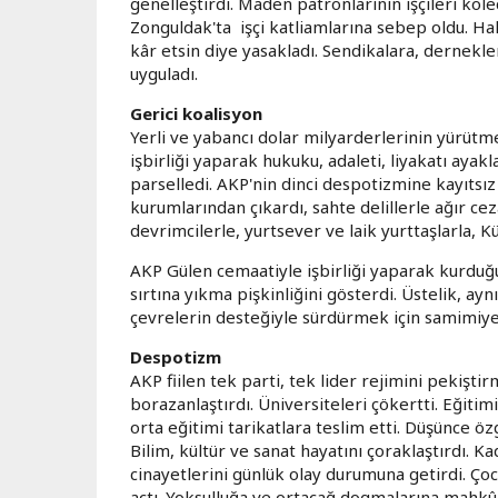
genelleştirdi. Maden patronlarının işçileri kö
Zonguldak'ta işçi katliamlarına sebep oldu. Hak
kâr etsin diye yasakladı. Sendikalara, dernekle
uyguladı.
Gerici koalisyon
Yerli ve yabancı dolar milyarderlerinin yürüt
işbirliği yaparak hukuku, adaleti, liyakatı ayakl
parselledi. AKP'nin dinci despotizmine kayıtsı
kurumlarından çıkardı, sahte delillerle ağır cez
devrimcilerle, yurtsever ve laik yurttaşlarla, Kü
AKP Gülen cemaatiyle işbirliği yaparak kurduğ
sırtına yıkma pişkinliğini gösterdi. Üstelik, a
çevrelerin desteğiyle sürdürmek için samimiyet
Despotizm
AKP fiilen tek parti, tek lider rejimini pekiştir
borazanlaştırdı. Üniversiteleri çökertti. Eğitimi
orta eğitimi tarikatlara teslim etti. Düşünce özg
Bilim, kültür ve sanat hayatını çoraklaştırdı. Ka
cinayetlerini günlük olay durumuna getirdi. Çoc
açtı. Yoksulluğa ve ortaçağ dogmalarına mahkû