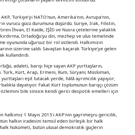
 AKP, Türkiye'yi NATO'nun, Amerika'nın, Avrupa'nın,
ların vurucu gücü durumuna düşürdü. Suriye, Irak, Filistin,
tiren İhvan, El Kaide, IŞİD ve Nusra çetelerine yataklık
e kırdırma, Ortadoğu'yu din, mezhep ve ulus temelinde
e oyununda uğursuz bir rol üstlendi. Halkımızın
larının üzerine saldı. Savaştan kaçarak Türkiye’ye gelen
ak kullandırdı.
ürlüğü, adaleti, barışı hiçe sayan AKP yurttaşların,
madı. Türk, Kürt, Arap, Ermeni, Rum, Süryani; Müslüman,
yurttaşları eşit tutacak yerde, hâlâ ayrımcılık yapıyor;
orbalıkla dayatıyor. Fakat Kürt toplumunun barışçı çözüm
özlemini bile sinsice kendi gerici despotik emelleri için
tün halkımız 1 Mayıs 2015'i AKP'nin gayrimeşru gericilik,
ün halkın iradesini temsil eden birleşik bir halk
 halk hükümeti, bütün ulusal demokratik güçlerin