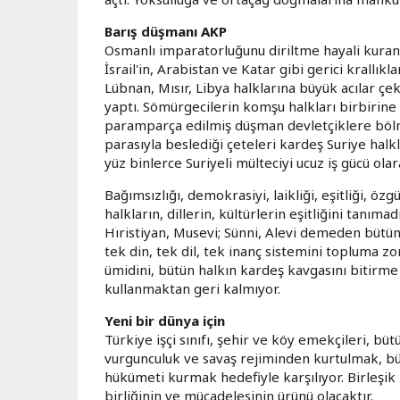
Barış düşmanı AKP
Osmanlı imparatorluğunu diriltme hayali kuran
İsrail'in, Arabistan ve Katar gibi gerici krallık
Lübnan, Mısır, Libya halklarına büyük acılar çek
yaptı. Sömürgecilerin komşu halkları birbirin
paramparça edilmiş düşman devletçiklere bölm
parasıyla beslediği çeteleri kardeş Suriye halk
yüz binlerce Suriyeli mülteciyi ucuz iş gücü olar
Bağımsızlığı, demokrasiyi, laikliği, eşitliği, özg
halkların, dillerin, kültürlerin eşitliğini tanı
Hıristiyan, Musevi; Sünni, Alevi demeden bütün 
tek din, tek dil, tek inanç sistemini topluma z
ümidini, bütün halkın kardeş kavgasını bitirme 
kullanmaktan geri kalmıyor.
Yeni bir dünya için
Türkiye işçi sınıfı, şehir ve köy emekçileri, bü
vurgunculuk ve savaş rejiminden kurtulmak, büt
hükümeti kurmak hedefiyle karşılıyor. Birleşik
birliğinin ve mücadelesinin ürünü olacaktır.