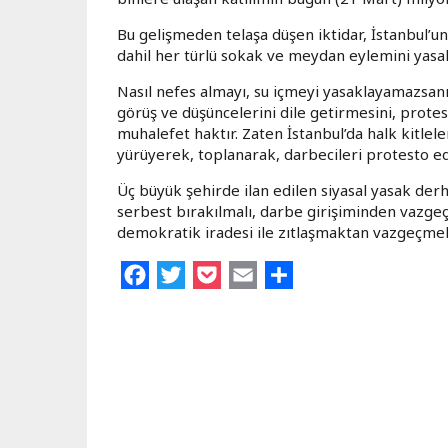
Bu gelişmeden telaşa düşen iktidar, İstanbul’
dahil her türlü sokak ve meydan eylemini yasa
Nasıl nefes almayı, su içmeyi yasaklayamazsanı
görüş ve düşüncelerini dile getirmesini, prote
muhalefet haktır. Zaten İstanbul’da halk kitlel
yürüyerek, toplanarak, darbecileri protesto e
Üç büyük şehirde ilan edilen siyasal yasak der
serbest bırakılmalı, darbe girişiminden vazgeçilm
demokratik iradesi ile zıtlaşmaktan vazgeçmeli
Facebook
Twitter
Pocket
Email
Share