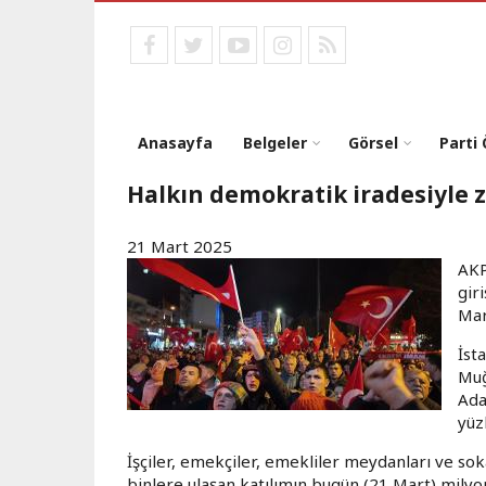
Ana
içeriğe
facebook
twitter
youtube
instagram
RSS
atla
Anasayfa
Belgeler
Görsel
Parti
Halkın demokratik iradesiyle z
21 Mart 2025
AKP
gir
Mar
İst
Muğ
Ada
yüz
İşçiler, emekçiler, emekliler meydanları ve sok
binlere ulaşan katılımın bugün (21 Mart) mily