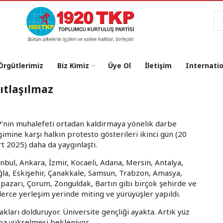
Ar
 Örgütlerimiz
Biz Kimiz
Üye Ol
İletişim
Internati
ıtlaşılmaz
’nin muhalefeti ortadan kaldırmaya yönelik darbe
işimine karşı halkın protesto gösterileri ikinci gün (20
t 2025) daha da yaygınlaştı.
anbul, Ankara, İzmir, Kocaeli, Adana, Mersin, Antalya,
la, Eskişehir, Çanakkale, Samsun, Trabzon, Amasya,
pazarı, Çorum, Zonguldak, Bartın gibi birçok şehirde ve
lerce yerleşim yerinde miting ve yürüyüşler yapıldı.
akları dolduruyor. Üniversite gençliği ayakta. Artık yüz
ona yükselmesi bekleniyor.