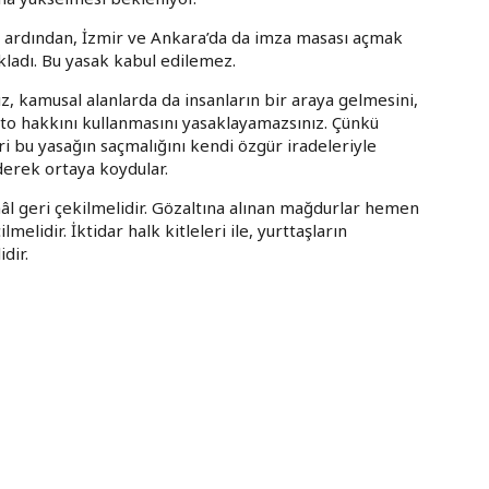
un ardından, İzmir ve Ankara’da da imza masası açmak
kladı. Bu yasak kabul edilemez.
z, kamusal alanlarda da insanların bir araya gelmesini,
sto hakkını kullanmasını yasaklayamazsınız. Çünkü
eri bu yasağın saçmalığını kendi özgür iradeleriyle
derek ortaya koydular.
hâl geri çekilmelidir. Gözaltına alınan mağdurlar hemen
elidir. İktidar halk kitleleri ile, yurttaşların
dir.