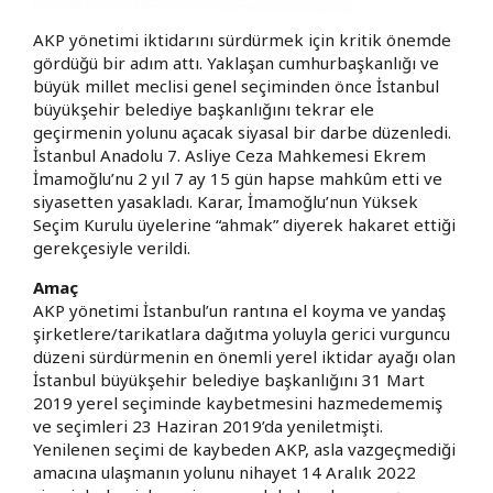
AKP yönetimi iktidarını sürdürmek için kritik önemde
gördüğü bir adım attı. Yaklaşan cumhurbaşkanlığı ve
büyük millet meclisi genel seçiminden önce İstanbul
büyükşehir belediye başkanlığını tekrar ele
geçirmenin yolunu açacak siyasal bir darbe düzenledi.
İstanbul Anadolu 7. Asliye Ceza Mahkemesi Ekrem
İmamoğlu’nu 2 yıl 7 ay 15 gün hapse mahkûm etti ve
siyasetten yasakladı. Karar, İmamoğlu’nun Yüksek
Seçim Kurulu üyelerine “ahmak” diyerek hakaret ettiği
gerekçesiyle verildi.
Amaç
AKP yönetimi İstanbul’un rantına el koyma ve yandaş
şirketlere/tarikatlara dağıtma yoluyla gerici vurguncu
düzeni sürdürmenin en önemli yerel iktidar ayağı olan
İstanbul büyükşehir belediye başkanlığını 31 Mart
2019 yerel seçiminde kaybetmesini hazmedememiş
ve seçimleri 23 Haziran 2019’da yeniletmişti.
Yenilenen seçimi de kaybeden AKP, asla vazgeçmediği
amacına ulaşmanın yolunu nihayet 14 Aralık 2022