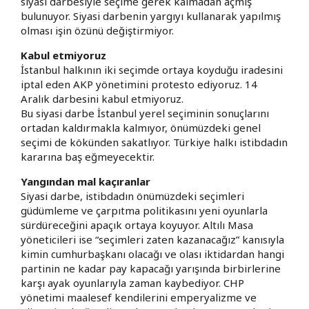
siyasi darbesiyle seçime gerek kalmadan açmış
bulunuyor. Siyasi darbenin yargıyı kullanarak yapılmış
olması işin özünü değiştirmiyor.
Kabul etmiyoruz
İstanbul halkının iki seçimde ortaya koyduğu iradesini
iptal eden AKP yönetimini protesto ediyoruz. 14
Aralık darbesini kabul etmiyoruz.
Bu siyasi darbe İstanbul yerel seçiminin sonuçlarını
ortadan kaldırmakla kalmıyor, önümüzdeki genel
seçimi de kökünden sakatlıyor. Türkiye halkı istibdadın
kararına baş eğmeyecektir.
Yangından mal kaçıranlar
Siyasi darbe, istibdadın önümüzdeki seçimleri
güdümleme ve çarpıtma politikasını yeni oyunlarla
sürdüreceğini apaçık ortaya koyuyor. Altılı Masa
yöneticileri ise “seçimleri zaten kazanacağız” kanısıyla
kimin cumhurbaşkanı olacağı ve olası iktidardan hangi
partinin ne kadar pay kapacağı yarışında birbirlerine
karşı ayak oyunlarıyla zaman kaybediyor. CHP
yönetimi maalesef kendilerini emperyalizme ve