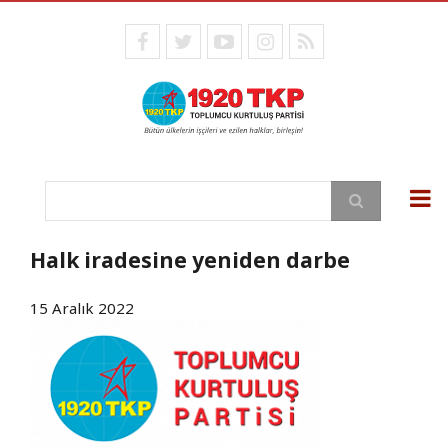
Ana
içeriğe
facebook
twitter
youtube
instagram
RSS
atla
Ara
Halk iradesine yeniden darbe
15 Aralık 2022