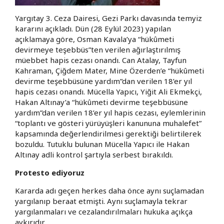
Yargıtay 3. Ceza Dairesi, Gezi Parkı davasında temyiz
kararını açıkladı. Dün (28 Eylül 2023) yapılan
açıklamaya göre, Osman Kavala’ya “hükûmeti
devirmeye teşebbüs”ten verilen ağırlaştırılmış
müebbet hapis cezası onandı. Can Atalay, Tayfun
Kahraman, Çiğdem Mater, Mine Özerden’e “hükûmeti
devirme teşebbüsüne yardım”dan verilen 18’er yıl
hapis cezası onandı. Mücella Yapıcı, Yiğit Ali Ekmekçi,
Hakan Altınay’a “hükûmeti devirme teşebbüsüne
yardım”dan verilen 18’er yıl hapis cezası, eylemlerinin
“toplantı ve gösteri yürüyüşleri kanununa muhalefet”
kapsamında değerlendirilmesi gerektiği belirtilerek
bozuldu. Tutuklu bulunan Mücella Yapıcı ile Hakan
Altınay adli kontrol şartıyla serbest bırakıldı.
Protesto ediyoruz
Kararda adı geçen herkes daha önce aynı suçlamadan
yargılanıp beraat etmişti. Aynı suçlamayla tekrar
yargılanmaları ve cezalandırılmaları hukuka açıkça
aykırıdır.