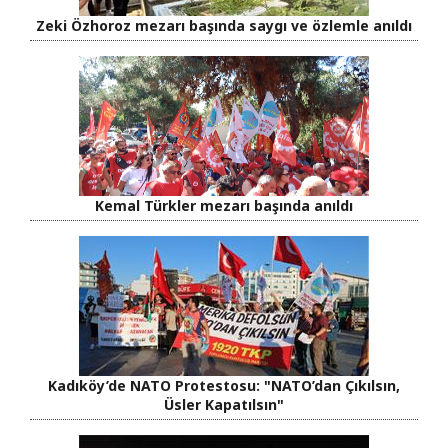
Zeki Özhoroz mezarı başında saygı ve özlemle anıldı
Kemal Türkler mezarı başında anıldı
Kadıköy’de NATO Protestosu: "NATO’dan Çıkılsın,
Üsler Kapatılsın"