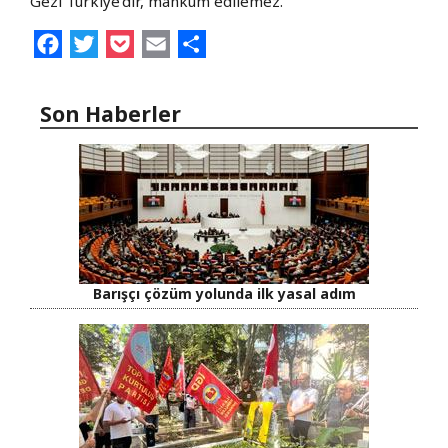
Gezi Türkiye’dir, mahkûm edilemez.
Facebook
Twitter
Pocket
Email
Share
Son Haberler
Barışçı çözüm yolunda ilk yasal adım