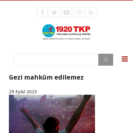
Ana
içeriğe
facebook
twitter
youtube
instagram
RSS
atla
Ara
Gezi mahkûm edilemez
29 Eylül 2023