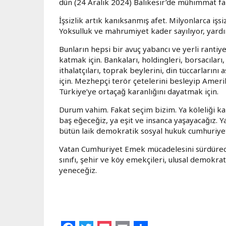
dün (24 Aralık 2024) Balıkesir’de mühimmat fa
İşsizlik artık kanıksanmış afet. Milyonlarca işsiz
Yoksulluk ve mahrumiyet kader sayılıyor, yardım
Bunların hepsi bir avuç yabancı ve yerli rantiy
katmak için. Bankaları, holdingleri, borsacıları,
ithalatçıları, toprak beylerini, din tüccarların
için. Mezhepçi terör çetelerini besleyip Amerika
Türkiye’ye ortaçağ karanlığını dayatmak için.
Durum vahim. Fakat seçim bizim. Ya köleliği ka
baş eğeceğiz, ya eşit ve insanca yaşayacağız.
bütün laik demokratik sosyal hukuk cumhuriyet
Vatan Cumhuriyet Emek mücadelesini sürdüreceğ
sınıfı, şehir ve köy emekçileri, ulusal demokrati
yeneceğiz.