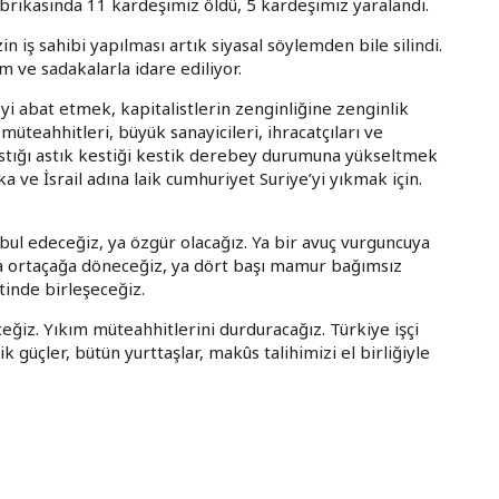
brikasında 11 kardeşimiz öldü, 5 kardeşimiz yaralandı.
in iş sahibi yapılması artık siyasal söylemden bile silindi.
 ve sadakalarla idare ediliyor.
eyi abat etmek, kapitalistlerin zenginliğine zenginlik
 müteahhitleri, büyük sanayicileri, ihracatçıları ve
ı astığı astık kestiği kestik derebey durumuna yükseltmek
 ve İsrail adına laik cumhuriyet Suriye’yi yıkmak için.
bul edeceğiz, ya özgür olacağız. Ya bir avuç vurguncuya
 Ya ortaçağa döneceğiz, ya dört başı mamur bağımsız
inde birleşeceğiz.
iz. Yıkım müteahhitlerini durduracağız. Türkiye işçi
k güçler, bütün yurttaşlar, makûs talihimizi el birliğiyle