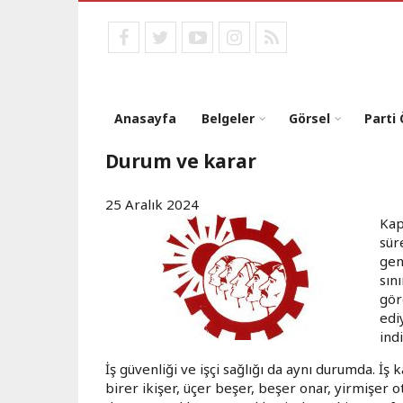
Ana
içeriğe
facebook
twitter
youtube
instagram
RSS
atla
Anasayfa
Belgeler
Görsel
Parti
Durum ve karar
25 Aralık 2024
Kap
sür
gen
sın
gör
edi
ind
İş güvenliği ve işçi sağlığı da aynı durumda. İş
birer ikişer, üçer beşer, beşer onar, yirmişer o