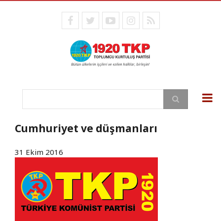
Ana
içeriğe
facebook
twitter
youtube
instagram
RSS
atla
Ara
Cumhuriyet ve düşmanları
31 Ekim 2016