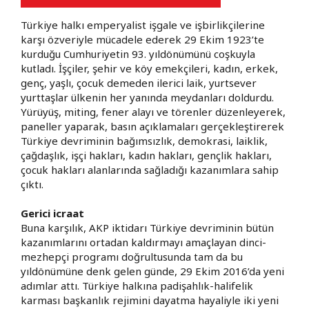
Türkiye halkı emperyalist işgale ve işbirlikçilerine
karşı özveriyle mücadele ederek 29 Ekim 1923’te
kurduğu Cumhuriyetin 93. yıldönümünü coşkuyla
kutladı. İşçiler, şehir ve köy emekçileri, kadın, erkek,
genç, yaşlı, çocuk demeden ilerici laik, yurtsever
yurttaşlar ülkenin her yanında meydanları doldurdu.
Yürüyüş, miting, fener alayı ve törenler düzenleyerek,
paneller yaparak, basın açıklamaları gerçekleştirerek
Türkiye devriminin bağımsızlık, demokrasi, laiklik,
çağdaşlık, işçi hakları, kadın hakları, gençlik hakları,
çocuk hakları alanlarında sağladığı kazanımlara sahip
çıktı.
Gerici icraat
Buna karşılık, AKP iktidarı Türkiye devriminin bütün
kazanımlarını ortadan kaldırmayı amaçlayan dinci-
mezhepçi programı doğrultusunda tam da bu
yıldönümüne denk gelen günde, 29 Ekim 2016’da yeni
adımlar attı. Türkiye halkına padişahlık-halifelik
karması başkanlık rejimini dayatma hayaliyle iki yeni