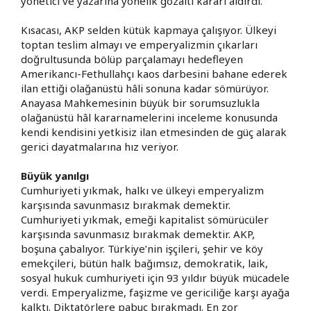
yönetici ve yazarına yönelik gözaltı kararı aldırdı.
Kısacası, AKP selden kütük kapmaya çalışıyor. Ülkeyi
toptan teslim almayı ve emperyalizmin çıkarları
doğrultusunda bölüp parçalamayı hedefleyen
Amerikancı-Fethullahçı kaos darbesini bahane ederek
ilan ettiği olağanüstü hâli sonuna kadar sömürüyor.
Anayasa Mahkemesinin büyük bir sorumsuzlukla
olağanüstü hâl kararnamelerini inceleme konusunda
kendi kendisini yetkisiz ilan etmesinden de güç alarak
gerici dayatmalarına hız veriyor.
Büyük yanılgı
Cumhuriyeti yıkmak, halkı ve ülkeyi emperyalizm
karşısında savunmasız bırakmak demektir.
Cumhuriyeti yıkmak, emeği kapitalist sömürücüler
karşısında savunmasız bırakmak demektir. AKP,
boşuna çabalıyor. Türkiye’nin işçileri, şehir ve köy
emekçileri, bütün halk bağımsız, demokratik, laik,
sosyal hukuk cumhuriyeti için 93 yıldır büyük mücadele
verdi. Emperyalizme, faşizme ve gericiliğe karşı ayağa
kalktı. Diktatörlere pabuç bırakmadı. En zor