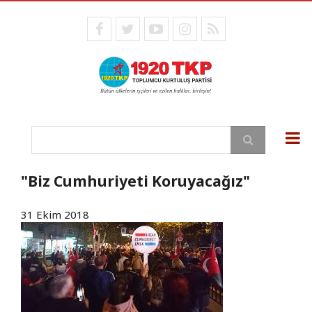
Ana
içeriğe
facebook
twitter
youtube
instagram
RSS
atla
Ara
"Biz Cumhuriyeti Koruyacağız"
31 Ekim 2018