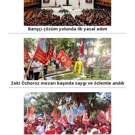
Barışçı çözüm yolunda ilk yasal adım
Zeki Özhoroz mezarı başında saygı ve özlemle anıldı