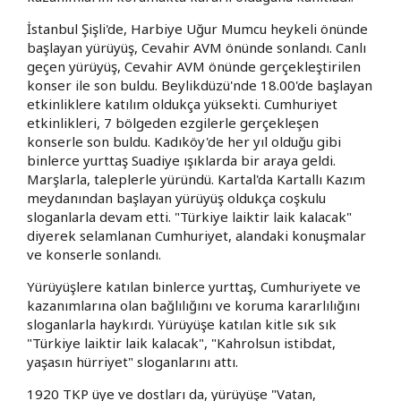
İstanbul Şişli'de, Harbiye Uğur Mumcu heykeli önünde
başlayan yürüyüş, Cevahir AVM önünde sonlandı. Canlı
geçen yürüyüş, Cevahir AVM önünde gerçekleştirilen
konser ile son buldu. Beylikdüzü'nde 18.00'de başlayan
etkinliklere katılım oldukça yüksekti. Cumhuriyet
etkinlikleri, 7 bölgeden ezgilerle gerçekleşen
konserle son buldu. Kadıköy'de her yıl olduğu gibi
binlerce yurttaş Suadiye ışıklarda bir araya geldi.
Marşlarla, taleplerle yüründü. Kartal'da Kartallı Kazım
meydanından başlayan yürüyüş oldukça coşkulu
sloganlarla devam etti. "Türkiye laiktir laik kalacak"
diyerek selamlanan Cumhuriyet, alandaki konuşmalar
ve konserle sonlandı.
Yürüyüşlere katılan binlerce yurttaş, Cumhuriyete ve
kazanımlarına olan bağlılığını ve koruma kararlılığını
sloganlarla haykırdı. Yürüyüşe katılan kitle sık sık
"Türkiye laiktir laik kalacak", "Kahrolsun istibdat,
yaşasın hürriyet" sloganlarını attı.
1920 TKP üye ve dostları da, yürüyüşe "Vatan,