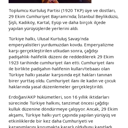
Toplumcu Kurtuluş Partisi (1920 TKP) üye ve dostları,
29 Ekim Cumhuriyet Bayramı'nda; İstanbul Beylikdüzü,
Şişli, Kadıköy, Kartal, Eyüp ve daha birçok ilçede
yapılan yürüyüşlerde yerlerini aldı.
Türkiye halkı, Ulusal Kurtuluş Savaşı'nda
emperyalistleri yurdumuzdan kovdu. Emperyalizme
karşı gerçekleştirilen utkudan sonra, çağdışı
padişahlık-halifelik düzeni de reddedilerek 29 Ekim
1923 tarihinde cumhuriyet ilan etti. Cumhuriyet ilanı
ile birlikte padişahın-halifenin kulları/tebaası olan
Türkiye halkı yasalar karşısında eşit hakları tanınan
birer yurttaş oldu. Cumhuriyet ilanı ile kadın ve çocuk
haklarında yasal düzenlemeler gerçekleştirildi.
Erdoğan/AKP hükümetleri, son 16 yıllık iktidarları
sürecinde Türkiye halkını, tanzimat öncesi çağdışı
kulluk düzenine döndürmeye çalışıyor. Ancak, 29 Ekim
akşamı, Türkiye halkı yurt çapında yapılan yürüyüş ve
etkinliklerde bir kez daha Cumhuriyeti ve
kazanımlarını korumakta kararlı olduğunu kanıtladı.