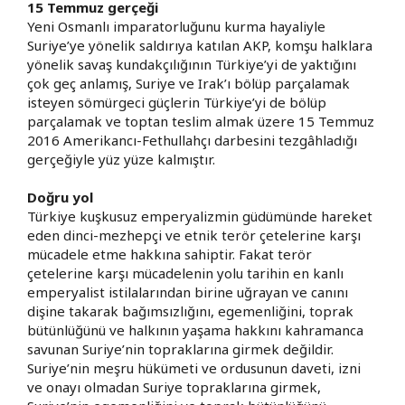
15 Temmuz gerçeği
Yeni Osmanlı imparatorluğunu kurma hayaliyle
Suriye’ye yönelik saldırıya katılan AKP, komşu halklara
yönelik savaş kundakçılığının Türkiye’yi de yaktığını
çok geç anlamış, Suriye ve Irak’ı bölüp parçalamak
isteyen sömürgeci güçlerin Türkiye’yi de bölüp
parçalamak ve toptan teslim almak üzere 15 Temmuz
2016 Amerikancı-Fethullahçı darbesini tezgâhladığı
gerçeğiyle yüz yüze kalmıştır.
Doğru yol
Türkiye kuşkusuz emperyalizmin güdümünde hareket
eden dinci-mezhepçi ve etnik terör çetelerine karşı
mücadele etme hakkına sahiptir. Fakat terör
çetelerine karşı mücadelenin yolu tarihin en kanlı
emperyalist istilalarından birine uğrayan ve canını
dişine takarak bağımsızlığını, egemenliğini, toprak
bütünlüğünü ve halkının yaşama hakkını kahramanca
savunan Suriye’nin topraklarına girmek değildir.
Suriye’nin meşru hükümeti ve ordusunun daveti, izni
ve onayı olmadan Suriye topraklarına girmek,