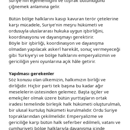
Suriye’nin egemenliğini ve toprak bütünlüğünü
çiğnemek anlamına gelir.
Bütün bölge halklarını kasıp kavuran terör çetelerine
karşı mücadele, Suriye’nin meşru hükümeti ve
ordusuyla uluslararası hukuka uygun işbirliğini,
koordinasyonu ve dayanışmayı gerektirir.
Böyle bir işbirliği, koordinasyon ve dayanışma
olmadan yapılacak askerî harekât, sonuç vermeyeceği
gibi Türkiye’yi ve bölge halklarını emperyalizmin ve
gericiliğin yeni oyunlarına açık hâle getirir.
Yapılması gerekenler
Söz konusu olan ülkemizin, halkımızın birliği ve
dirliğidir. Hiçbir parti tek başına bu kadar ağır
meselelerin üstesinden gelemez. Başta işçiler ve
emekçiler olmak üzere bütün yurttaşların ortak
iradesi temelinde birleşik halk hükümeti oluşturulmalı,
bir ulusal kurtuluş hükümeti kurulmalıdır. Ordu Suriye
topraklarından çekilmelidir. Emperyalizme ve
gericiliğe karşı bütün halk seferber edilmeli, vatanı ve
cumhuriyeti bölge halklarıyla dayanışma içinde