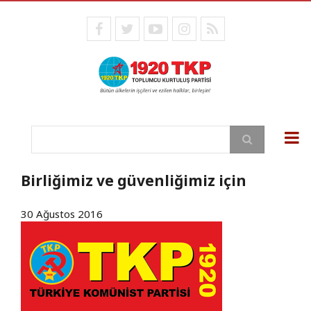
Ana
içeriğe
facebook
twitter
youtube
instagram
RSS
atla
Ara
Birliğimiz ve güvenliğimiz için
30 Ağustos 2016