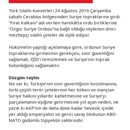
Türk Silahlı Kuvvetleri 24 Ağustos 2016 Çarşamba
sabahı Cerablus bölgesinden Suriye topraklarına girdi.
“Fırat Kalkanı” adı verilen harekâtta ordu birliklerine
“Özgür Suriye Ordusu”na bağlı olduğu söylenen dinci-
mezhepçi silahlı çeteler de eşlik ediyor.
Hükümetin yaptığı açıklamaya göre, ordunun Suriye
topraklarına girmesinin gerekçesi, sınır güvenliğini
sağlamak, IŞİD’i temizlemek ve Suriye’nin toprak
bütünlüğünü sağlamaktır.
Düzgün teşhis
Ne var ki, Türkiye’nin sınır güvenliğinin bozulmasına,
türlü çeşitli terör çetelerinin her köken ve inançtan
Suriye halkını yıllardır katletmesine ve Suriye’yi
parçalamanın eşiğine getirmesine yol açan neden, ne
yazık ki AKP’nin de daha düne kadar hevesle içinde
yer aldığı emperyalist ve gerici savaş blokunun ABD-
NATO güdümlü topyekûn saldırısıdır.