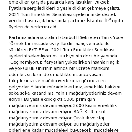
emekliler, çarşıda pazarda karşılaştıkları yüksek
fiyatlara sergiledikleri piyesle dikkat çekmeye çalıştı.
2021 Tüm Emekliler Sendikası üyelerinin de destek
verdiği basın açıklamasında partimiz İstanbul İl Örgütü
üyeleri de yerlerini aldı.
Partimiz adına söz alan İstanbul İl Sekreteri Tarık Yüce
“Örnek bir mücadeleyi yıllardır inanç ve irade ile
sürdüren EYT-EF ve 2021 Tüm Emekliler Sendikası
üyelerini selamlıyorum. Türkiye’nin dört bir yanında
“Geçinemiyoruz” feryatları yükselirken insanları açlık
ve yoksulluk sınırının altında bir ücrete mahkûm
edenler, sizlerin de emeklikte insanca yaşam
taleplerinizi ve mağduriyetlerinizi görmezden
geliyorlar. Yılardır mücadele ettiniz, emeklilik hakkını
söke söke kazandınız. Yalnız mağduriyetleriniz devam
ediyor. Bu yasa eksik çıktı. 5000 prim gün
mağduriyetimiz devam ediyor. 3600 kısmi emeklilik
mağduriyetimiz devam ediyor. BAĞ-KUR tescil
mağduriyetimiz devam ediyor. Çıraklık ve staj
mağduriyetimiz devam ediyor. Bu mağduriyetler
giderilene kadar mücadeleyi büyütecek, mücadeleye