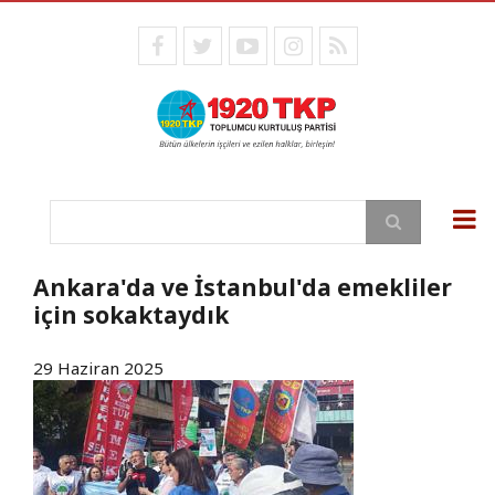
Ana
içeriğe
facebook
twitter
youtube
instagram
RSS
atla
Ara
Ankara'da ve İstanbul'da emekliler
için sokaktaydık
29 Haziran 2025