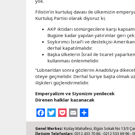
yok.
Filistin’in kurtuluş davası ile ülkemizin empery
Kurtuluş Partisi olarak diyoruz ki;
AKP iktidarı sömürgecilere karşı kapsaml
Bugüne kadar yapılan yatırımlar geri çeki
Soykırımcı İsrail’i ve destekçisi Amerik
derhal kapatılmalıdır.
Başka ülkelerin İsrail ile ticaret yaparke
kullanması önlenmelidir.
“Lübnan’dan sonra gözlerini Anadolu’ya dikecek
öteye geçmelidir. Derhal Suriye başta olmak ü
ilişkileri güçlendirmelidir.
Emperyalizm ve Siyonizm yenilecek
Direnen halklar kazanacak
Facebook
Twitter
Pocket
Email
Share
Genel Merkez:
Kızılay Mahallesi, Elgün Sokak No 13/3 Ça
İletişim Telefonları:
0312 433 70 86 - 0212 533 69 96 - 