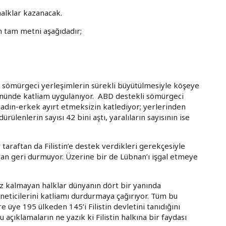
alklar kazanacak.
in tam metni aşağıdadır;
 sömürgeci yerleşimlerin sürekli büyütülmesiyle köşeye
ü önünde katliam uygulanıyor. ABD destekli sömürgeci
, kadın-erkek ayırt etmeksizin katlediyor; yerlerinden
ürülenlerin sayısı 42 bini aştı, yaralıların sayısının ise
er taraftan da Filistin’e destek verdikleri gerekçesiyle
ktan geri durmuyor. Üzerine bir de Lübnan’ı işgal etmeye
siz kalmayan halklar dünyanın dört bir yanında
neticilerini katliamı durdurmaya çağırıyor. Tüm bu
 üye 195 ülkeden 145’i Filistin devletini tanıdığını
açıklamaların ne yazık ki Filistin halkına bir faydası