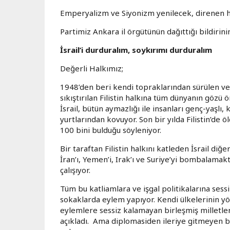
Emperyalizm ve Siyonizm yenilecek, direnen h
Partimiz Ankara il örgütünün dağıttığı bildirin
İsrail’i durduralım, soykırımı durduralım
Değerli Halkımız;
1948’den beri kendi topraklarından sürülen ve
sıkıştırılan Filistin halkına tüm dünyanın göz
İsrail, bütün aymazlığı ile insanları genç-yaşlı
yurtlarından kovuyor. Son bir yılda Filistin’de öld
100 bini bulduğu söyleniyor.
Bir taraftan Filistin halkını katleden İsrail diğ
İran’ı, Yemen’i, Irak’ı ve Suriye’yi bombalama
çalışıyor.
Tüm bu katliamlara ve işgal politikalarına ses
sokaklarda eylem yapıyor. Kendi ülkelerinin yö
eylemlere sessiz kalamayan birleşmiş milletlere
açıkladı. Ama diplomasiden ileriye gitmeyen bu 