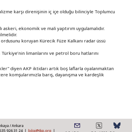
alizme karşı direnişinin iç içe olduğu bilinciyle Toplumcu
ı askeri, ekonomik ve mali yaptırım uygulamalıdır.
lmelidir.
an ordusunu koruyan Kürecik Füze Kalkanı radar üssü
n Türkiye’nin limanlarını ve petrol boru hatlarını
ler” diyen AKP iktidarı artık boş laflarla oyalanmaktan
zere komşularımızla barış, dayanışma ve kardeşlik
nkaya / Ankara
0535 926 31 24 |
bilgi@tkp.org
|