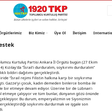
Ar
 Örgütlerimiz
Biz Kimiz
Üye Ol
İletişim
Internati
destek
lumcu Kurtuluş Partisi Ankara İl Örgütü bugün (27 Ekim
4) Kızılay'da “İsrail'i durduralım, soykırımı durduralım”
ıklı bildiri dağıtımı gerçekleştirdi.
iride “İsrail rejimi Filistin halkına karşı bir soykırıma
işti. Gazze’yi çocuk, kadın demeden binlerce bomba ile
le bir etmeye devam ediyor. Üzerine bir de Lübnan'ı
al etmeye çalışıyor ve tüm bunlar, dünyanın gözü önünde
çekleşiyor. Bu durum, emperyalizmin ve Siyonizmin
n gerçekleştirdiği soykırımı durdurmak ve işgale son
i.