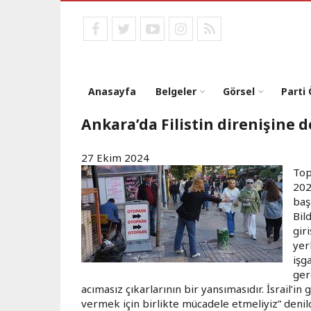
Ana
içeriğe
facebook
twitter
youtube
instagram
RSS
atla
Anasayfa
Belgeler
Görsel
Parti
Ankara’da Filistin direnişine 
27 Ekim 2024
Top
202
başl
Bild
gir
yer
işg
ger
acımasız çıkarlarının bir yansımasıdır. İsrail’i
vermek için birlikte mücadele etmeliyiz” denild