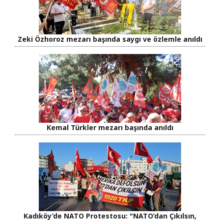
Zeki Özhoroz mezarı başında saygı ve özlemle anıldı
Kemal Türkler mezarı başında anıldı
Kadıköy’de NATO Protestosu: "NATO’dan Çıkılsın,