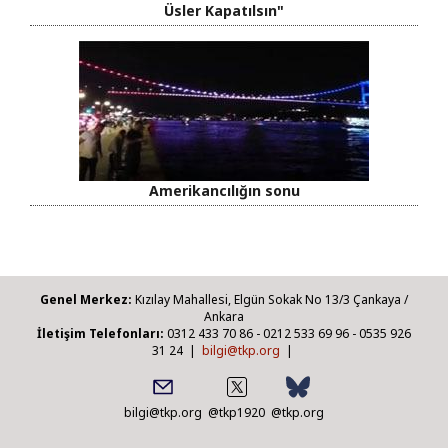
Üsler Kapatılsın"
Amerikancılığın sonu
Genel Merkez:
Kızılay Mahallesi, Elgün Sokak No 13/3 Çankaya /
Ankara
İletişim Telefonları:
0312 433 70 86 - 0212 533 69 96 - 0535 926
31 24 |
bilgi@tkp.org
|
bilgi@tkp.org
@tkp1920
@tkp.org