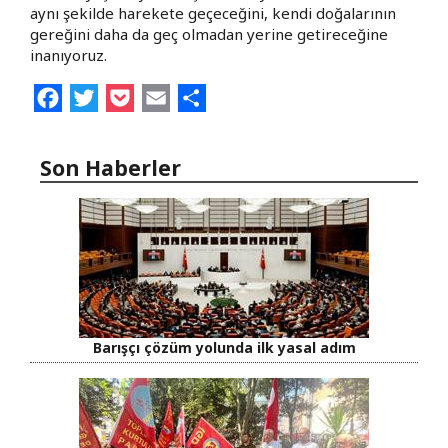
aynı şekilde harekete geçeceğini, kendi doğalarının
gereğini daha da geç olmadan yerine getireceğine
inanıyoruz.
Facebook
Twitter
Pocket
Email
Share
Son Haberler
Barışçı çözüm yolunda ilk yasal adım