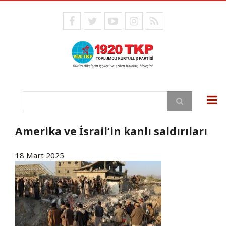
Ana
içeriğe
facebook
twitter
youtube
instagram
RSS
atla
Ara
Amerika ve İsrail’in kanlı saldırıları
18 Mart 2025