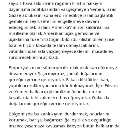
sayısız hava saldırısına rağmen Filistin halkıyla
dayanışma politikasından vazgeçmeyen Yemen, İsrail
Gazze ablukasını sona erdirmedikçe İsrail bağlantılı
gemilerin seyrüseferini engellemeye devam
edeceğini tekrarladı. Amerika’nın son saldırılarına
misilleme olarak Amerikan uçak gemisine ve
uçaklarına füze fırlattığını bildirdi. Filistin direnişi ise
İsrail’e hiçbir koşulda teslim olmayacaklarını,
vatanlarından asla vazgeçmeyeceklerini, mücadeleyi
sürdüreceklerini açıkladı.
Emperyalizm ve sömürgecilik oluk oluk kan dökmeye
devam ediyor. Şaşırmıyoruz, çünkü doğalarının
gereğini yerine getiriyorlar. Fakat döktükleri kan,
yaptıkları zulüm yanlarına kâr kalmayacak. İşte Filistin
ve Yemen halkları, gözümüzün önünde, en zor
koşullarda bile zalimlere baş eğmiyorlar. Onlar da
doğalarının gereğini yerine getiriyorlar.
Bölgemizde bu kanlı kıyımı durdurmak, onurlarını
korumak, barışa, bağımsızlığa, eşitlik ve özgürlüğe,
insanca yaşamaya kavuşmak isteyen bütün halkların da