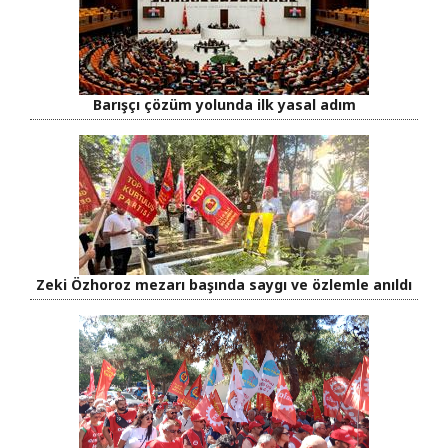
Barışçı çözüm yolunda ilk yasal adım
Zeki Özhoroz mezarı başında saygı ve özlemle anıldı