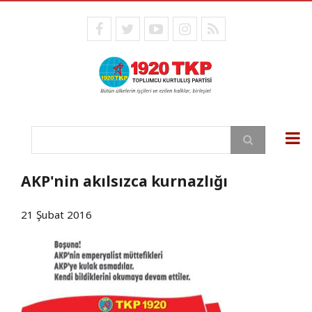
Ana
içeriğe
facebook
twitter
youtube
instagram
RSS
atla
Ara
AKP'nin akılsızca kurnazlığı
21 Şubat 2016