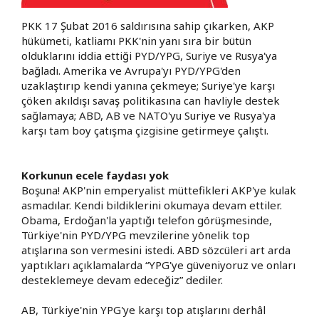
PKK 17 Şubat 2016 saldırısına sahip çıkarken, AKP
hükümeti, katliamı PKK'nin yanı sıra bir bütün
olduklarını iddia ettiği PYD/YPG, Suriye ve Rusya'ya
bağladı. Amerika ve Avrupa'yı PYD/YPG'den
uzaklaştırıp kendi yanına çekmeye; Suriye'ye karşı
çöken akıldışı savaş politikasına can havliyle destek
sağlamaya; ABD, AB ve NATO'yu Suriye ve Rusya'ya
karşı tam boy çatışma çizgisine getirmeye çalıştı.
Korkunun ecele faydası yok
Boşuna! AKP'nin emperyalist müttefikleri AKP'ye kulak
asmadılar. Kendi bildiklerini okumaya devam ettiler.
Obama, Erdoğan'la yaptığı telefon görüşmesinde,
Türkiye'nin PYD/YPG mevzilerine yönelik top
atışlarına son vermesini istedi. ABD sözcüleri art arda
yaptıkları açıklamalarda “YPG'ye güveniyoruz ve onları
desteklemeye devam edeceğiz” dediler.
AB, Türkiye'nin YPG'ye karşı top atışlarını derhâl