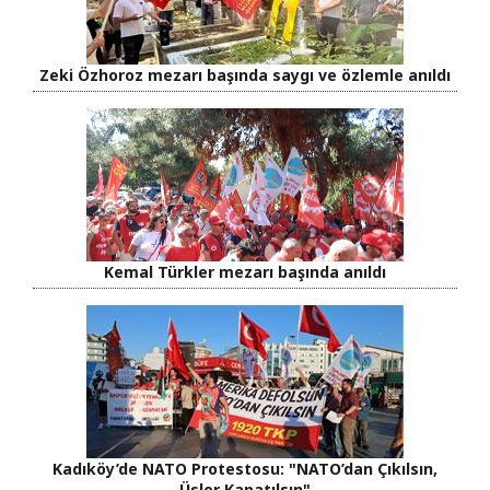
Zeki Özhoroz mezarı başında saygı ve özlemle anıldı
Kemal Türkler mezarı başında anıldı
Kadıköy’de NATO Protestosu: "NATO’dan Çıkılsın,
Üsler Kapatılsın"