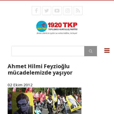
Ana
içeriğe
facebook
twitter
youtube
instagram
RSS
atla
Ara
Ahmet Hilmi Feyzioğlu
mücadelemizde yaşıyor
02 Ekim 2012