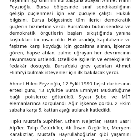
Feyzioğlu, Bursa bölgesinde sınıf sendikacılığının
gelişip güçlenmesi için var gücüyle çalıştı. Hukuk
bilgisini, Bursa bölgesinde tüm ilerici demokratik
güçlerin hizmetine verdi. Bursa’daki bütün sendika ve
demokratik örgütlerin başları sıkıştığında yanına
koştukları bir insan oldu. Hak aradığı, kapitalizme ve
faşizme karşı koyduğu için gözaltına alınan, işkence
gören, hapse atılan, zulme uğrayan her devrimcinin
savunmasını üstlendi. Özellikle işçilerin ve emekçilerin
fedakâr dostuydu. Bursa’daki grev çadırları Ahmet
Hilmi’yi bulmak isteyenler için ilk bakılacak yerdi.
Ahmet Hilmi Feyzioğlu, 12 Eylül 1980 faşist darbesinin
ertesi günü, 13 Eylül'de Bursa Emniyet Müdürlüğü’ne
bağlı polislerce götürüldü. Siyasi Şube ve MİT
elemanlarınca sorgulandı. Ağır işkence gördü. 2 Ekim
sabaha karşı 5. kattan aşağı atılarak katledildi.
Tıpkı Mustafa Suphi'ler, Ethem Nejat'lar, Hasan Basri
Alp'ler, Talip Öztürk'ler, Ali İhsan Özgür'ler, Meryem
Karakız'lar, Mustafa Hayrullahoğlu'lar gibi yaşamını