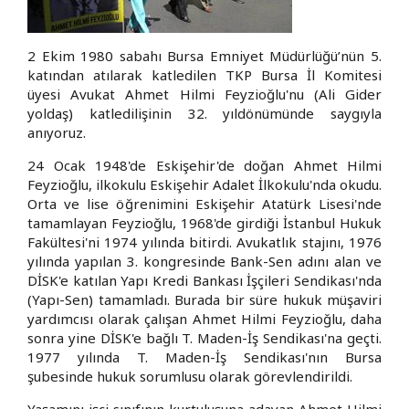
2 Ekim 1980 sabahı Bursa Emniyet Müdürlüğü’nün 5.
katından atılarak katledilen TKP Bursa İl Komitesi
üyesi Avukat Ahmet Hilmi Feyzioğlu'nu (Ali Gider
yoldaş) katledilişinin 32. yıldönümünde saygıyla
anıyoruz.
24 Ocak 1948'de Eskişehir'de doğan Ahmet Hilmi
Feyzioğlu, ilkokulu Eskişehir Adalet İlkokulu'nda okudu.
Orta ve lise öğrenimini Eskişehir Atatürk Lisesi'nde
tamamlayan Feyzioğlu, 1968'de girdiği İstanbul Hukuk
Fakültesi'ni 1974 yılında bitirdi. Avukatlık stajını, 1976
yılında yapılan 3. kongresinde Bank-Sen adını alan ve
DİSK'e katılan Yapı Kredi Bankası İşçileri Sendikası'nda
(Yapı-Sen) tamamladı. Burada bir süre hukuk müşaviri
yardımcısı olarak çalışan Ahmet Hilmi Feyzioğlu, daha
sonra yine DİSK'e bağlı T. Maden-İş Sendikası'na geçti.
1977 yılında T. Maden-İş Sendikası'nın Bursa
şubesinde hukuk sorumlusu olarak görevlendirildi.
Yaşamını işçi sınıfının kurtuluşuna adayan Ahmet Hilmi