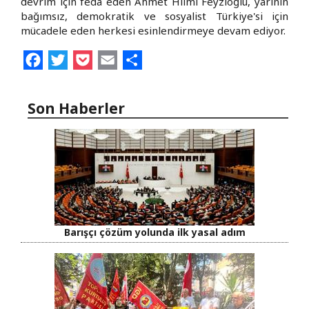
devrim için feda eden Ahmet Hilmi Feyzioğlu, yarının
bağımsız, demokratik ve sosyalist Türkiye'si için
mücadele eden herkesi esinlendirmeye devam ediyor.
Facebook
Twitter
Pocket
Email
Share
Son Haberler
Barışçı çözüm yolunda ilk yasal adım