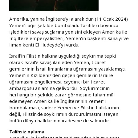
Amerika, yanına İngiltere’yi alarak dün (11 Ocak 2024)
Yemen’i ağır şekilde bombaladı. Tarihleri boyunca
işledikleri savaş suçlarına yenisini ekleyen Amerika ile
İngiltere emperyalistleri, Yemen’in başkenti Sana’yı ve
liman kenti El Hudeyde’yi vurdu.
İsrail’in Filistin halkına uyguladığı soykırıma tepki
olarak İsrail’e savaş ilan eden Yemen, ticaret
gemilerinin İsrail limanlarına uğramasını yasaklamıştı.
Yemen’in Kızıldeniz’den geçen gemilerin İsrail’e
uğramasını engellemesi, caydırıcı bir ticaret
ambargosu anlamına geliyordu. Soykırımcının
herhangi bir şekilde zarar görmesine tahammül
edemeyen Amerika ile İngiltere’nin Yemen’i
bombalaması, sadece Yemen ve Filistin halklarının
değil, Filistin’de soykırımın durdurulmasını isteyen
bütün dünya halklarının iradesine de saldırıdır.
Talihsiz oylama
Amerika ile İngiltere’nin saldırısından bir gün önce,