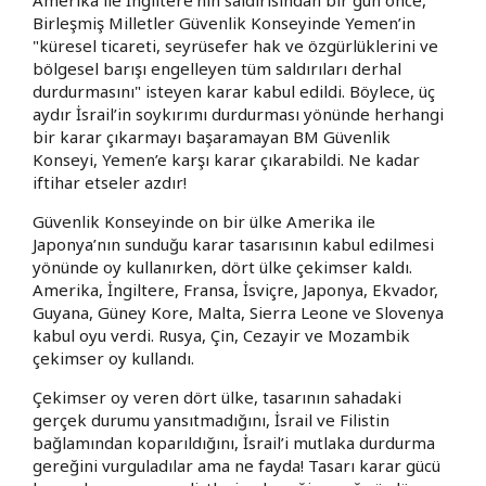
Birleşmiş Milletler Güvenlik Konseyinde Yemen’in
"küresel ticareti, seyrüsefer hak ve özgürlüklerini ve
bölgesel barışı engelleyen tüm saldırıları derhal
durdurmasını" isteyen karar kabul edildi. Böylece, üç
aydır İsrail’in soykırımı durdurması yönünde herhangi
bir karar çıkarmayı başaramayan BM Güvenlik
Konseyi, Yemen’e karşı karar çıkarabildi. Ne kadar
iftihar etseler azdır!
Güvenlik Konseyinde on bir ülke Amerika ile
Japonya’nın sunduğu karar tasarısının kabul edilmesi
yönünde oy kullanırken, dört ülke çekimser kaldı.
Amerika, İngiltere, Fransa, İsviçre, Japonya, Ekvador,
Guyana, Güney Kore, Malta, Sierra Leone ve Slovenya
kabul oyu verdi. Rusya, Çin, Cezayir ve Mozambik
çekimser oy kullandı.
Çekimser oy veren dört ülke, tasarının sahadaki
gerçek durumu yansıtmadığını, İsrail ve Filistin
bağlamından koparıldığını, İsrail’i mutlaka durdurma
gereğini vurguladılar ama ne fayda! Tasarı karar gücü