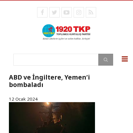
Ana
içeriğe
facebook
twitter
youtube
instagram
RSS
atla
Ara
ABD ve İngiltere, Yemen’i
bombaladı
12 Ocak 2024