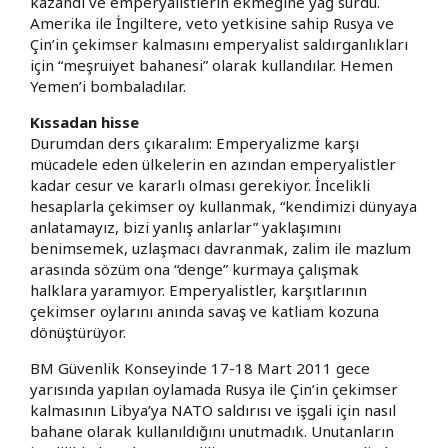
kazandı ve emperyalistlerin ekmeğine yağ sürdü.
Amerika ile İngiltere, veto yetkisine sahip Rusya ve
Çin’in çekimser kalmasını emperyalist saldırganlıkları
için “meşruiyet bahanesi” olarak kullandılar. Hemen
Yemen’i bombaladılar.
Kıssadan hisse
Durumdan ders çıkaralım: Emperyalizme karşı
mücadele eden ülkelerin en azından emperyalistler
kadar cesur ve kararlı olması gerekiyor. İncelikli
hesaplarla çekimser oy kullanmak, “kendimizi dünyaya
anlatamayız, bizi yanlış anlarlar” yaklaşımını
benimsemek, uzlaşmacı davranmak, zalim ile mazlum
arasında sözüm ona “denge” kurmaya çalışmak
halklara yaramıyor. Emperyalistler, karşıtlarının
çekimser oylarını anında savaş ve katliam kozuna
dönüştürüyor.
BM Güvenlik Konseyinde 17-18 Mart 2011 gece
yarısında yapılan oylamada Rusya ile Çin’in çekimser
kalmasının Libya’ya NATO saldırısı ve işgali için nasıl
bahane olarak kullanıldığını unutmadık. Unutanların