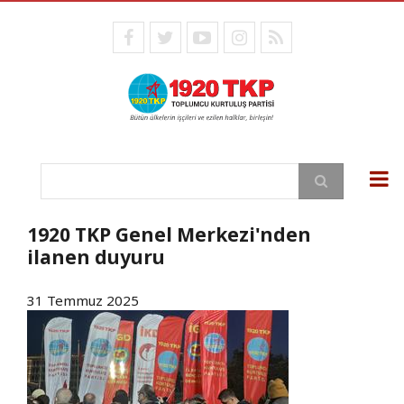
Ana
içeriğe
facebook
twitter
youtube
instagram
RSS
atla
Ara
1920 TKP Genel Merkezi'nden
ilanen duyuru
31 Temmuz 2025