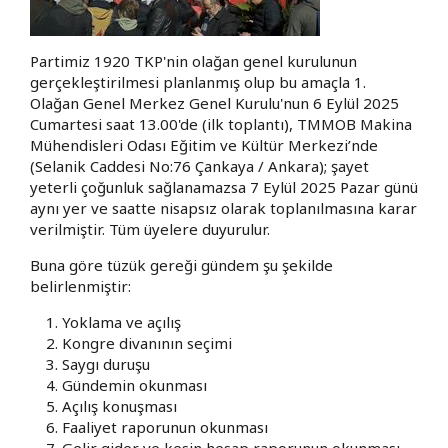
Partimiz 1920 TKP'nin olağan genel kurulunun
gerçekleştirilmesi planlanmış olup bu amaçla 1.
Olağan Genel Merkez Genel Kurulu'nun
6 Eylül 2025
Cumartesi saat 13.00'de
(ilk toplantı),
TMMOB Makina
Mühendisleri Odası Eğitim ve Kültür Merkezi’nde
(Selanik Caddesi No:76 Çankaya / Ankara)
; şayet
yeterli çoğunluk sağlanamazsa
7 Eylül 2025
Pazar günü
aynı yer ve saatte nisapsız olarak toplanılmasına karar
verilmiştir. Tüm üyelere duyurulur.
Buna göre tüzük gereği gündem şu şekilde
belirlenmiştir:
1. Yoklama ve açılış
2. Kongre divanının seçimi
3. Saygı duruşu
4. Gündemin okunması
5. Açılış konuşması
6. Faaliyet raporunun okunması
7. Gelir gider ve kesin hesap raporunun okunması