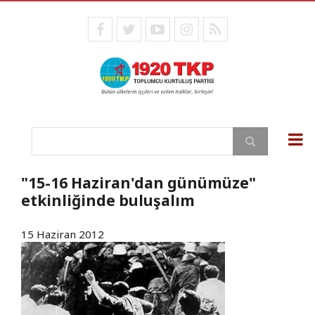
Ana
içeriğe
facebook
twitter
youtube
instagram
RSS
atla
Ara
"15-16 Haziran'dan günümüze"
etkinliğinde buluşalım
15 Haziran 2012