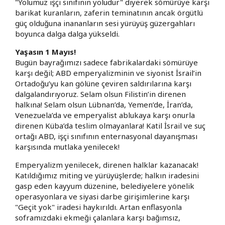
"Yolumuz işçi sınıfının yoludur" diyerek sömürüye karşı
barikat kuranların, zaferin teminatının ancak örgütlü
güç olduğuna inananların sesi yürüyüş güzergahları
boyunca dalga dalga yükseldi.
​Yaşasın 1 Mayıs!
​Bugün bayrağımızı sadece fabrikalardaki sömürüye
karşı değil; ABD emperyalizminin ve siyonist İsrail’in
Ortadoğu’yu kan gölüne çeviren saldırılarına karşı
dalgalandırıyoruz. Selam olsun Filistin’in direnen
halkına! Selam olsun Lübnan’da, Yemen’de, İran’da,
Venezuela’da ve emperyalist ablukaya karşı onurla
direnen Küba’da teslim olmayanlara! Katil İsrail ve suç
ortağı ABD, işçi sınıfının enternasyonal dayanışması
karşısında mutlaka yenilecek!
​Emperyalizm yenilecek, direnen halklar kazanacak!
​Katıldığımız miting ve yürüyüşlerde; halkın iradesini
gasp eden kayyum düzenine, belediyelere yönelik
operasyonlara ve siyasi darbe girişimlerine karşı
"Geçit yok" iradesi haykırıldı. Artan enflasyonla
soframızdaki ekmeği çalanlara karşı bağımsız,