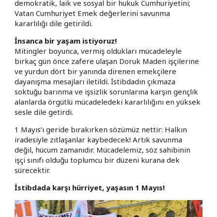
demokratik, laik ve sosyal bir hukuk Cumhuriyetini;
Vatan Cumhuriyet Emek değerlerini savunma
kararlılığı dile getirildi.
​İnsanca bir yaşam istiyoruz!
​Mitingler boyunca, vermiş oldukları mücadeleyle
birkaç gün önce zafere ulaşan Doruk Maden işçilerine
ve yurdun dört bir yanında direnen emekçilere
dayanışma mesajları iletildi. İstibdadın çıkmaza
soktuğu barınma ve işsizlik sorunlarına karşın gençlik
alanlarda örgütlü mücadeledeki kararlılığını en yüksek
sesle dile getirdi.
​1 Mayıs’ı geride bırakırken sözümüz nettir: Halkın
iradesiyle zıtlaşanlar kaybedecek! Artık savunma
değil, hücum zamanıdır. Mücadelemiz, söz sahibinin
işçi sınıfı olduğu toplumcu bir düzeni kurana dek
sürecektir.
​İstibdada karşı hürriyet, yaşasın 1 Mayıs!