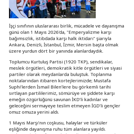
İşçi sınıfının uluslararası birlik, mücadele ve dayanışma
günü olan 1 Mayıs 2026'da, "Emperyalizme karşı
bağımsızlık, istibdada karşı halk iktidarı" şiarıyla
Ankara, Denizli, İstanbul, İzmir, Mersin başta olmak
üzere yurdun dört bir yanında alanlardaydık.
​Toplumcu Kurtuluş Partisi (1920 TKP), sendikalar,
meslek örgütleri, demokratik kitle örgütleri ve siyasi
partiler olarak meydanlarda buluştuk. Toplanma
noktalarından itibaren kortejlerimizde; Mustafa
Suphi’lerden İsmail Bilen’lere bu görkemli tarihi
sırtlayan partililerimiz, sömürüye ve şiddete karşı
emeğin özgürlüğünü savunan İKD’li kadınlar ve
geleceğini sermayeye teslim etmeyen İGD’li gençler
omuz omuza yerini aldı.
​1 Mayıs Marşı’nın coşkusu, halaylar ve türküler
eşliğinde dayanışma ruhu tüm alanlara yayıldı.