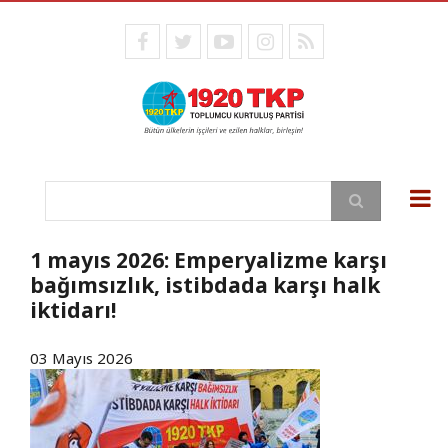
Ana
içeriğe
facebook
twitter
youtube
instagram
RSS
atla
Ara
1 mayıs 2026: Emperyalizme karşı
bağımsızlık, istibdada karşı halk
iktidarı!
03 Mayıs 2026