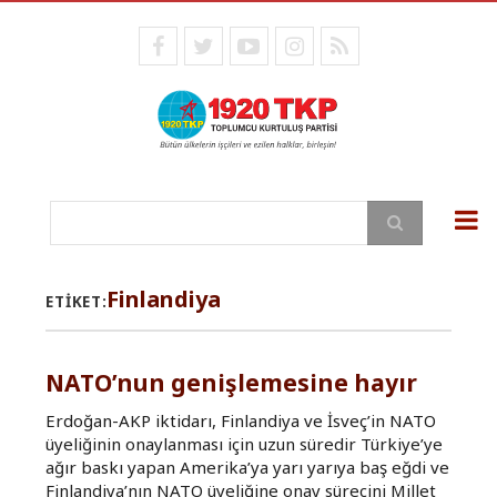
Ana
içeriğe
facebook
twitter
youtube
instagram
RSS
atla
Ara
Finlandiya
ETIKET:
NATO’nun genişlemesine hayır
Erdoğan-AKP iktidarı, Finlandiya ve İsveç’in NATO
üyeliğinin onaylanması için uzun süredir Türkiye’ye
ağır baskı yapan Amerika’ya yarı yarıya baş eğdi ve
Finlandiya’nın NATO üyeliğine onay sürecini Millet