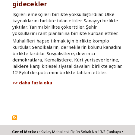
gidecekler
İşçileri emekçileri birlikte yoksullaştırdılar. Ülke
kaynaklarını birlikte talan ettiler. Sanayiyi birlikte
yıktılar. Tarımı birlikte çökerttiler. Şehir
yoksullarını rant planlarına birlikte kurban ettiler.
Muhalifleri hapse tıkmak için birlikte komplo
kurdular. Sendikaların, derneklerin kolunu kanadını
birlikte kırdılar. Sosyalistlere, devrimci
demokratlara, Kemalistlere, Kürt yurtseverlerine,
laiklere karşı kitlesel siyasal davaları birlikte açtılar.
12 Eylül despotizmini birlikte tahkim ettiler.
Birlikte
daha fazla oku
yaptılar,
birlikte
gidecekler
hakkında
Genel Merkez:
Kızılay Mahallesi, Elgün Sokak No 13/3 Çankaya /