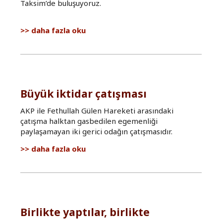
Taksim’de buluşuyoruz.
Talanın,
daha fazla oku
gericiliğin,
savaş
politikalarının
üstüne
yürüyelim!
hakkında
Büyük iktidar çatışması
AKP ile Fethullah Gülen Hareketi arasındaki
çatışma halktan gasbedilen egemenliği
paylaşamayan iki gerici odağın çatışmasıdır.
Büyük
daha fazla oku
iktidar
çatışması
hakkında
Birlikte yaptılar, birlikte