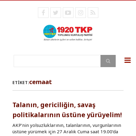
Ana
içeriğe
facebook
twitter
youtube
instagram
RSS
atla
Ara
cemaat
ETIKET:
Talanın, gericiliğin, savaş
politikalarının üstüne yürüyelim!
AKP’nin yolsuzluklarının, talanlarının, vurgunlarının
üstüne yürümek için 27 Aralık Cuma saat 19.00’da