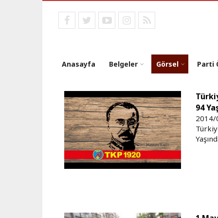
Ana
içeriğe
facebook
twitter
youtube
instagram
RSS
atla
Anasayfa
Belgeler
Görsel
Parti
Türki
Sayfalama
94 Ya
2014/
Türkiy
Yaşınd
1 May