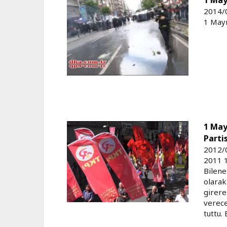
2014/
1 Mayı
1 Mayı
Parti
2012/
2011 1
Bilene
olarak
girere
verece
tuttu.