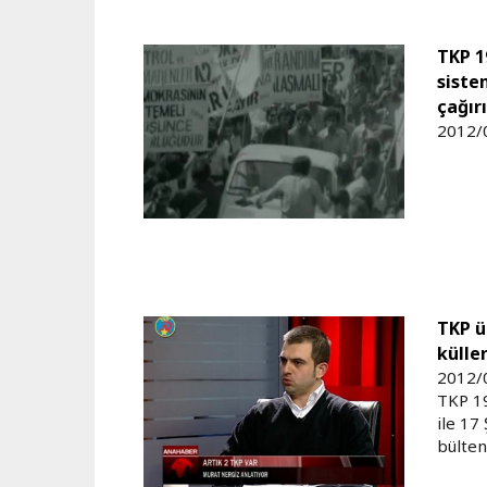
TKP 1
siste
çağır
2012/
TKP ü
külle
2012/
TKP 1
ile 17
bülten