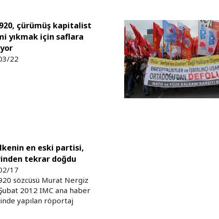
920, çürümüş kapitalist
mi yıkmak için saflara
ıyor
03/22
lkenin en eski partisi,
rinden tekrar doğdu
02/17
920 sözcüsü Murat Nergiz
 Şubat 2012 IMC ana haber
inde yapılan röportaj