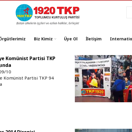
Ar
 Örgütlerimiz
Biz Kimiz
Üye Ol
İletişim
Internati
ye Komünist Partisi TKP
şında
09/10
e Komünist Partisi TKP 94
a
ıs 2014 Direnişi