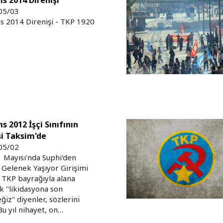
05/03
s 2014 Direnişi - TKP 1920
s 2012 İşçi Sınıfının
si Taksim'de
05/02
 Mayısı'nda Suphi'den
 Gelenek Yaşıyor Girişimi
 TKP bayrağıyla alana
k "likidasyona son
ğiz" diyenler, sözlerini
 Bu yıl nihayet, on…