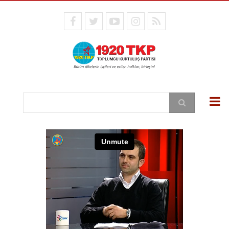
Ana
içeriğe
facebook
twitter
youtube
instagram
RSS
atla
Ara