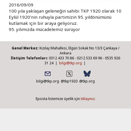
2016/09/09
100 yıla yaklaşan geleneğin sahibi TKP 1920 olarak 10
Eylül 1920’nin ruhuyla partimizin 95. yıldönümünü
kutlamak için bir araya geliyoruz.
95. yılımızda mücadelemiz sürüyor
Genel Merkez:
Kızılay Mahallesi, Elgün Sokak No 13/3 Çankaya /
Ankara
İletişim Telefonları:
0312 433 70 86 - 0212 533 69 96 - 0535 926
31 24 |
bilgi@tkp.org
|
bilgi@tkp.org
@tkp1920
@tkp.org
Eposta listemize üyelik için
tıklayınız.