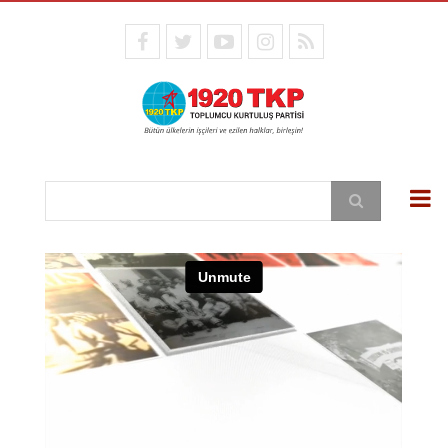
Ana
içeriğe
facebook
twitter
youtube
instagram
RSS
atla
Ara