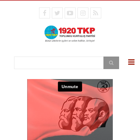
Ana
içeriğe
facebook
twitter
youtube
instagram
RSS
atla
Ara