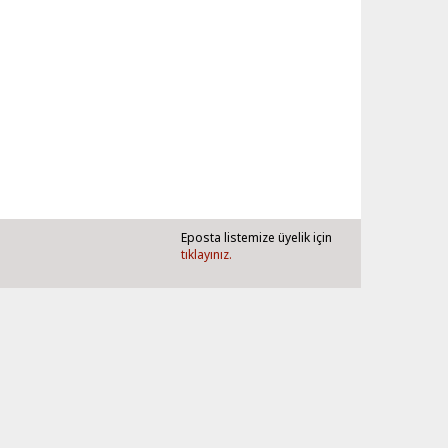
Eposta listemize üyelik için
tıklayınız.