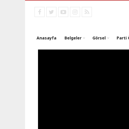
Ana
içeriğe
facebook
twitter
youtube
instagram
RSS
atla
Anasayfa
Belgeler
Görsel
Parti