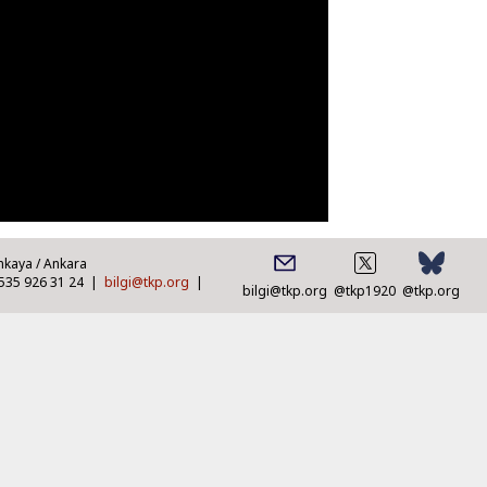
nkaya / Ankara
0535 926 31 24 |
bilgi@tkp.org
|
bilgi@tkp.org
@tkp1920
@tkp.org