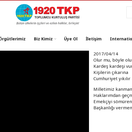
Ar
 Örgütlerimiz
Biz Kimiz
Üye Ol
İletişim
Internati
2017/04/14
Olur mu, böyle ol
Kardeş kardeşi vu
Kişilerin çıkarına
Cumhuriyet yıkılır
Milletimiz kanma
Haklarımdan geç
Emekçiyi sömüre
Başkanlığı vermem