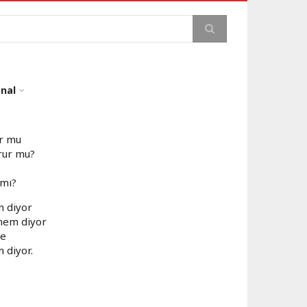
a
onal
ur mu
rur mu?
 mı?
m diyor
mem diyor
ne
 diyor.