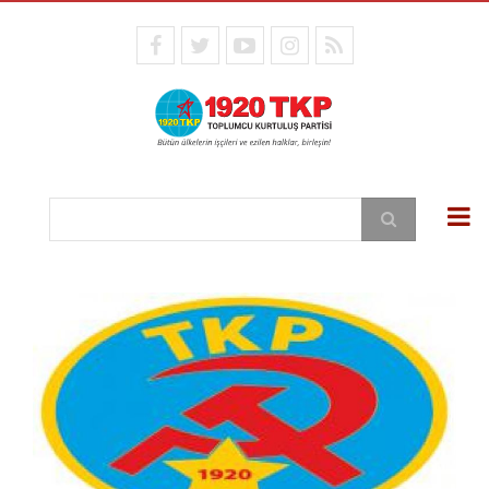
Ana
içeriğe
facebook
twitter
youtube
instagram
RSS
atla
Ara