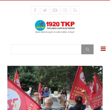
Ana
içeriğe
facebook
twitter
youtube
instagram
RSS
atla
Ara