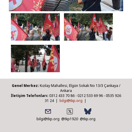
Genel Merkez:
Kızılay Mahallesi, Elgün Sokak No 13/3 Çankaya /
Ankara
İletişim Telefonları:
0312 433 70 86 - 0212 533 69 96 - 0535 926
31 24 |
bilgi@tkp.org
|
bilgi@tkp.org
@tkp1920
@tkp.org