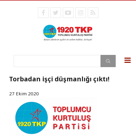
Ana
içeriğe
facebook
twitter
youtube
instagram
RSS
atla
Ara
Torbadan işçi düşmanlığı çıktı!
27 Ekim 2020