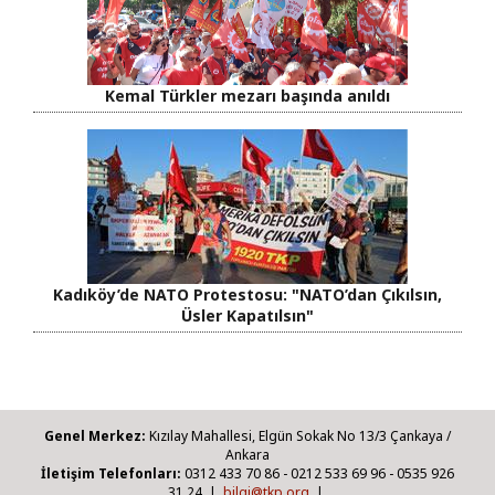
Kemal Türkler mezarı başında anıldı
Kadıköy’de NATO Protestosu: "NATO’dan Çıkılsın,
Üsler Kapatılsın"
Genel Merkez:
Kızılay Mahallesi, Elgün Sokak No 13/3 Çankaya /
Ankara
İletişim Telefonları:
0312 433 70 86 - 0212 533 69 96 - 0535 926
31 24 |
bilgi@tkp.org
|