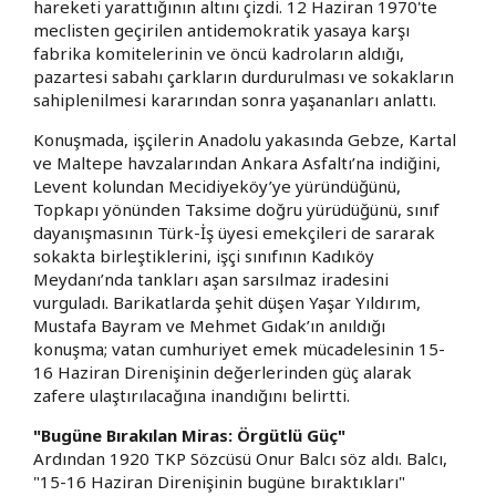
hareketi yarattığının altını çizdi. 12 Haziran 1970'te
meclisten geçirilen antidemokratik yasaya karşı
fabrika komitelerinin ve öncü kadroların aldığı,
pazartesi sabahı çarkların durdurulması ve sokakların
sahiplenilmesi kararından sonra yaşananları anlattı.
Konuşmada, işçilerin Anadolu yakasında Gebze, Kartal
ve Maltepe havzalarından Ankara Asfaltı’na indiğini,
Levent kolundan Mecidiyeköy’ye yüründüğünü,
Topkapı yönünden Taksime doğru yürüdüğünü, sınıf
dayanışmasının Türk-İş üyesi emekçileri de sararak
sokakta birleştiklerini, işçi sınıfının Kadıköy
Meydanı’nda tankları aşan sarsılmaz iradesini
vurguladı. Barikatlarda şehit düşen Yaşar Yıldırım,
Mustafa Bayram ve Mehmet Gıdak’ın anıldığı
konuşma; vatan cumhuriyet emek mücadelesinin 15-
16 Haziran Direnişinin değerlerinden güç alarak
zafere ulaştırılacağına inandığını belirtti.
"Bugüne Bırakılan Miras: Örgütlü Güç"
Ardından 1920 TKP Sözcüsü Onur Balcı söz aldı. Balcı,
"15-16 Haziran Direnişinin bugüne bıraktıkları"