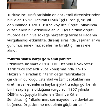
Türkiye işçi sınıfı tarihinin en görkemli direnişlerinden
biri olan 15-16 Haziran Büyük İşçi Direnişi, 56. yıl
dönümünde 1920 TKP Kadıköy İlçe Örgütü binasında
düzenlenen bir etkinlikle anıldı. İşçi sınıfının örgütlü
mücadelesinin ve sokağa nakşettiği tarihsel iradenin
vurgulandığı etkinlikte, direniş sırasında yaşananlar ve
günümüz emek mücadelesine bıraktığı miras ele
alındı.
"Sınıfın sınıfa karşı görkemli yanıtı"
Etkinlikte ilk olarak 1920 TKP İstanbul İl Sekreteri
Tarık Yüce söz aldı. Yüce konuşmasında, 15-16
Haziran’ın sıradan bir tarih değil; fabrikalarda
çarkların durduğu, İstanbul ve İzmit sokaklarının
üretimi var edenlerin haykırışıyla titrediği görkemli
bir hesaplaşma olduğunu vurguladı. 1967 yılında
DİSK’in doğuşuyla filizlenen "Sınıf ve Kitle
Sendikacılığı" ilkelerinin, sermayeden ve devletten
bağımsız örgütlenme modelinin güçlü bir sınıf