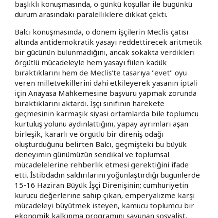
başlıklı konuşmasında, o günkü koşullar ile bugünkü
durum arasındaki paralelliklere dikkat çekti.
Balcı konuşmasında, o dönem işçilerin Meclis çatısı
altında antidemokratik yasayı reddettirecek aritmetik
bir gücünün bulunmadığını, ancak sokakta verdikleri
örgütlü mücadeleyle hem yasayı fiilen kadük
bıraktıklarını hem de Meclis'te tasarıya "evet" oyu
veren milletvekillerini dahi etkileyerek yasanın iptali
için Anayasa Mahkemesine başvuru yapmak zorunda
bıraktıklarını aktardı. İşçi sınıfının harekete
geçmesinin karmaşık siyasi ortamlarda bile toplumcu
kurtuluş yolunu aydınlattığını, yapay ayrımları aşan
birleşik, kararlı ve örgütlü bir direniş odağı
oluşturduğunu belirten Balcı, geçmişteki bu büyük
deneyimin günümüzün sendikal ve toplumsal
mücadelelerine rehberlik etmesi gerektiğini ifade
etti. İstibdadın saldırılarını yoğunlaştırdığı bugünlerde
15-16 Haziran Büyük İşçi Direnişinin; cumhuriyetin
kurucu değerlerine sahip çıkan, emperyalizme karşı
mücadeleyi büyütmek isteyen, kamucu toplumcu bir
ekonomik kalkınma programını savunan sosyalist,