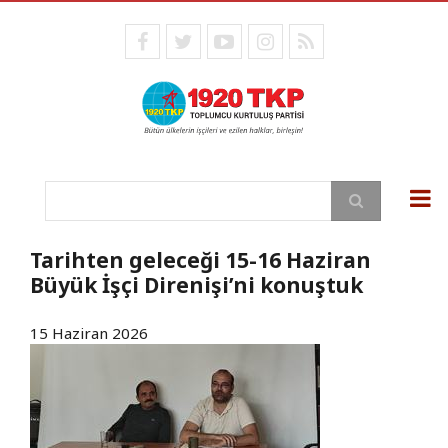
Ana
içeriğe
facebook
twitter
youtube
instagram
RSS
atla
Ara
Tarihten geleceği 15-16 Haziran
Büyük İşçi Direnişi’ni konuştuk
15 Haziran 2026