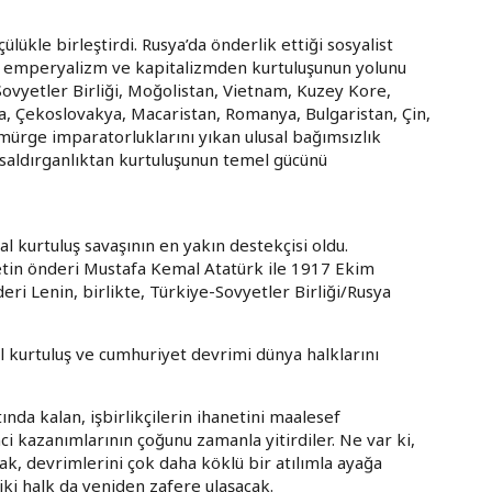
lükle birleştirdi. Rusya’da önderlik ettiği sosyalist
rın emperyalizm ve kapitalizmden kurtuluşunun yolunu
 Sovyetler Birliği, Moğolistan, Vietnam, Kuzey Kore,
, Çekoslovakya, Macaristan, Romanya, Bulgaristan, Çin,
ömürge imparatorluklarını yıkan ulusal bağımsızlık
st saldırganlıktan kurtuluşunun temel gücünü
al kurtuluş savaşının en yakın destekçisi oldu.
etin önderi Mustafa Kemal Atatürk ile 1917 Ekim
eri Lenin, birlikte, Türkiye-Sovyetler Birliği/Rusya
sal kurtuluş ve cumhuriyet devrimi dünya halklarını
ında kalan, işbirlikçilerin ihanetini maalesef
 kazanımlarının çoğunu zamanla yitirdiler. Ne var ki,
mak, devrimlerini çok daha köklü bir atılımla ayağa
iki halk da yeniden zafere ulaşacak.