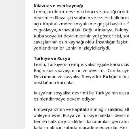
Kılavuz ve esin kaynağı
Lenin, proleter devrimci teori ve pratiği örgütçü
devrimle dünya işçi sınıfının ve ezilen halkla
açtı. Kapitalizmden sosyalizme geçişi başlattı.
Yugoslavya, Arnavutluk, Doğu Almanya, Polonya
Küba sosyalist devrimlerinin yol göstericisi, s
savaşlarının esin kaynağı oldu. İnsanlığın faşi
yönlendirenler Lenin’in izleyicileriydi.
Türkiye ve Rusya
Lenin, Türkiye’nin emperyalist işgale karşı ulus
Bağımsızlık savaşımızın ve devrimci Cumhuriy
Devriminin ve sosyalist Sovyetler Birliğinin önd
dostluğunu kurdular.
Rusya’nın sosyalist devrimi ile Türkiye’nin ulu
esinlendirmeye devam ediyor.
Emperyalizmin ve kapitalizmin ağır saldırısı alt
önleyemeyen Rusya ve Türkiye halkları devrimci
her iki halk da yitirdikleri kazanımları geri al
kaldırmak için sabırla mücadele ediyorlar. Her 