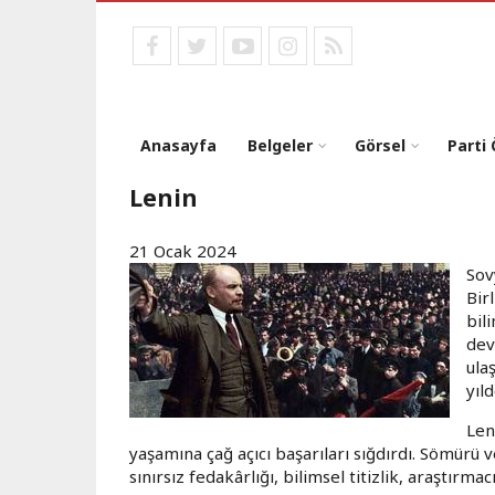
Ana
içeriğe
facebook
twitter
youtube
instagram
RSS
atla
Anasayfa
Belgeler
Görsel
Parti
Lenin
21 Ocak 2024
Sov
Bir
bil
dev
ula
yıl
Len
yaşamına çağ açıcı başarıları sığdırdı. Sömürü 
sınırsız fedakârlığı, bilimsel titizlik, araştırma