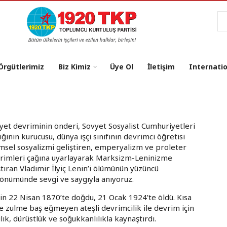
Ar
 Örgütlerimiz
Biz Kimiz
Üye Ol
İletişim
Internati
yet devriminin önderi, Sovyet Sosyalist Cumhuriyetleri
liğinin kurucusu, dünya işçi sınıfının devrimci öğretisi
imsel sosyalizmi geliştiren, emperyalizm ve proleter
rimleri çağına uyarlayarak Marksizm-Leninizme
ştıran Vladimir İlyiç Lenin’i ölümünün yüzüncü
dönümünde sevgi ve saygıyla anıyoruz.
in 22 Nisan 1870’te doğdu, 21 Ocak 1924’te öldü. Kısa
ve zulme baş eğmeyen ateşli devrimcilik ile devrim için
cılık, dürüstlük ve soğukkanlılıkla kaynaştırdı.