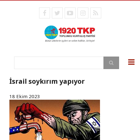
Ana
içeriğe
facebook
twitter
youtube
instagram
RSS
atla
Ara
İsrail soykırım yapıyor
18 Ekim 2023