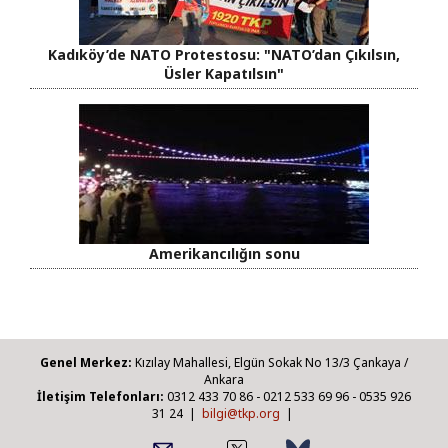
Kadıköy’de NATO Protestosu: "NATO’dan Çıkılsın,
Üsler Kapatılsın"
Amerikancılığın sonu
Genel Merkez:
Kızılay Mahallesi, Elgün Sokak No 13/3 Çankaya /
Ankara
İletişim Telefonları:
0312 433 70 86 - 0212 533 69 96 - 0535 926
31 24 |
bilgi@tkp.org
|