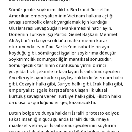
Sömürgecilik soykırımcılıktır. Bertrand Russell’in
Amerikan emperyalizminin Vietnam halkına açtığı
savaşı sembolik olarak yargılamak için kurduğu
Uluslararası Savaş Suçları Mahkemesini hatırlayın.
Dönemin Türkiye İşçi Partisi Genel Başkanı Mehmet
Ali Aybar’ın da üyesi olduğu mahkemenin karar
oturumunda Jean-Paul Sartre’nin isabetle ortaya
koyduğu gibi, sömürgeci işgaller soykırıma dönüşür.
Soykırımcılık sömürgeciliğin mantıksal sonucudur.
Sömürgecilik tarihinin örüntüsünü yirmi birinci
yüzyılda hızlı çekimle tekrarlayan İsrail sömürgecileri
öncelleriyle aynı kaderi paylaşacaklardır. Vietnam halkı
gibi, Cezayir halkı gibi, Suriye halkı gibi, Irak halkı gibi,
emperyalist işgale karşı zafere ulaşan ilk ulusal
kurtuluş savaşını veren Türkiye halkı gibi, Filistin halkı
da ulusal özgürlüğünü er geç kazanacaktır.
Bütün bölge ve dünya halkları İsrail’i protesto ediyor.
Fakat insanlığın gücü şu anda İsrail’i durdurmaya
maalesef yetmiyor. İsrail sömürgecilerinin soykırım
suçuna ortak olmak istemeyen bütün bölge ve dünya