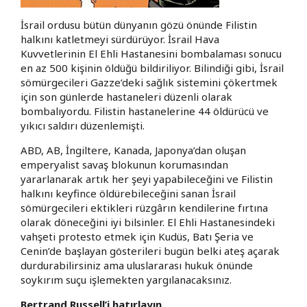
İsrail ordusu bütün dünyanın gözü önünde Filistin
halkını katletmeyi sürdürüyor. İsrail Hava
Kuvvetlerinin El Ehli Hastanesini bombalaması sonucu
en az 500 kişinin öldüğü bildiriliyor. Bilindiği gibi, İsrail
sömürgecileri Gazze’deki sağlık sistemini çökertmek
için son günlerde hastaneleri düzenli olarak
bombalıyordu. Filistin hastanelerine 44 öldürücü ve
yıkıcı saldırı düzenlemişti.
ABD, AB, İngiltere, Kanada, Japonya’dan oluşan
emperyalist savaş blokunun korumasından
yararlanarak artık her şeyi yapabileceğini ve Filistin
halkını keyfince öldürebileceğini sanan İsrail
sömürgecileri ektikleri rüzgârın kendilerine fırtına
olarak döneceğini iyi bilsinler. El Ehli Hastanesindeki
vahşeti protesto etmek için Kudüs, Batı Şeria ve
Cenin’de başlayan gösterileri bugün belki ateş açarak
durdurabilirsiniz ama uluslararası hukuk önünde
soykırım suçu işlemekten yargılanacaksınız.
Bertrand Russell’i hatırlayın