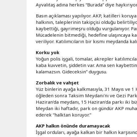
Ayvalıtaş adına herkes “Burada” diye haykırıyor
Basın açıklaması yapılıyor. AKP, katilleri koruya
halkının, taleplerinin takipçisi olduğu belirtil
kaybettiği, gayrimeşru olduğu vurgulanıyor. Par
Mücadelenin bitmediği, hedefine ulaşıncaya kad
veriliyor. Katılımcıların bir kısmı meydanda kalı
Korku yok
Yoğun polis işgali, tomalar, akrepler katılımcı
kaba kuvvetin, şiddetin var. Ama sen kaybettin.
kalamazsın. Gideceksin” duygusu.
Zorbalık ve vahşet
Yüz binlerin ayağa kalkmasıyla, 31 Mayıs ve 1
öğleden sonra Taksim Meydanı'nı ve Gezi Parkı
Haziran'da meydanı, 15 Haziran'da parkı iki büy
Meydan iki haftadır, park on gündür AKP muhafız
ederek “halktan koruyor.”
AKP halkın önünde duramayacak
İşgal orduları, ayağa kalkan bir halkın karşı