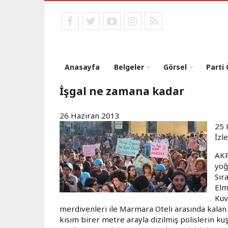
Ana
içeriğe
facebook
twitter
youtube
instagram
RSS
atla
Anasayfa
Belgeler
Görsel
Parti
İşgal ne zamana kadar
26 Haziran 2013
25 
İzl
AKP
yoğu
Sır
Elm
Kuv
merdivenleri ile Marmara Oteli arasında kalan
kısım birer metre arayla dizilmiş polislerin kuş