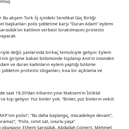
ulmuş.
. Bu akşam Türk-İş içindeki Sendikal Güç Birliği
el başkanları polis şiddetine karşı “Duran Adam” eylemi
ısülük'ün katilinin serbest bırakılmasını protesto
yapacak.
riyle değil, yanlarında birkaç temsilciyle geliyor. Eylem
i'nin girişine bakan bölümünde toplanıp Anıt'ın önünden
 adam ve duran kadınların eylem yaptığı bölüme
s şiddetini protesto sloganları, kısa bir açıklama ve
e saat 18.30'dan itibaren yine Maksem'in İstiklal
kişi geliyor. Yüz binler yok. “Binler, yüz binlerin vekili
li AKP'nin polisi”, “Bu daha başlangıç, mücadeleye devam”,
amaz”, “Polis, simit sat, onurlu yaşa”.
adı okunuyor. Ethem Sarısülük, Abdullah Cömert, Mehmet