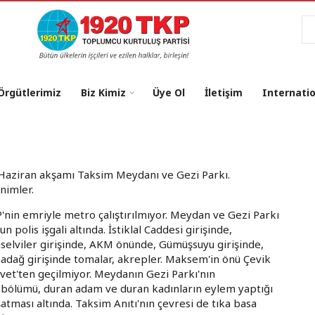
Ar
 Örgütlerimiz
Biz Kimiz
Üye Ol
İletişim
Internati
Haziran akşamı Taksim Meydanı ve Gezi Parkı.
enimler.
'nin emriyle metro çalıştırılmıyor. Meydan ve Gezi Parkı
n polis işgali altında. İstiklal Caddesi girişinde,
aselviler girişinde, AKM önünde, Gümüşsuyu girişinde,
adağ girişinde tomalar, akrepler. Maksem'in önü Çevik
vet'ten geçilmiyor. Meydanın Gezi Parkı'nın
 bölümü, duran adam ve duran kadınların eylem yaptığı
atması altında. Taksim Anıtı'nın çevresi de tıka basa