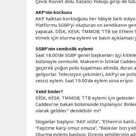
Çevik Kuvvet dolu. Kazancı Yokuşu girişi de tut
AKP'nin korkusu
AKP halktan korktuğunu her hâliyle belli ediyor
Platformu SGBP'yi oluşturan on sendikanın gen
yapacak. DİSK, KESK; TMMOB; TTB ise Ethem Sar
etmek için oturma eylemi ve basın açıklaması 
SGBP'nin sembolik eylemi
Saat 18.00'de SGBP genel başkanları işçi kitlele
bütünüyle sembolik. Maksem'in İstiklal Caddes
geçerek yoğun polis kuşatması altında, duran
geliyorlar. Televizyon çekimleri, AKP'yi ve poli
sessiz eylem. Saat 19.00'da eylem sona eriyor.
Vekil binler?
DİSK, KESK; TMMOB; TTB eylemi için gelenler d
Caddesi'ne bakan bölümünde toplanıyor. Binlerce 
olarak geldiler” denilebilir mi?
Sloganlar başlıyor. “AKP istifa”, “Ethem'in kati
“Faşizme karşı omuz omuza”, “Baskılar bizi yıldır
Oturma eylemi başlıyor. Direniş şehitlerinin 