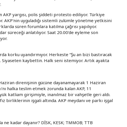
.
n AKP yargısı, polis şiddeti protesto ediliyor. Türkiye
iyor. AKP'nin uyguladığı sistemli zulümle yönetme yetkisini
klarda süren forumlara katılma çağrısı yapılıyor.
ar süreceği anlatılıyor. Saat 20.00'de eyleme son
yor.
larda korku uyandırmıyor. Herkeste “Şu an bizi bastıracak
 Siyaseten kaybettin. Halk seni istemiyor. Artık ayakta
 Haziran direnişinin gücüne dayanamayarak 1 Haziran
'nı halka teslim etmek zorunda kalan AKP, 11
ük katliam girişimiyle, inanılmaz bir vahşetle geri aldı.
 birliklerinin işgali altında. AKP meydanı ve parkı işgal
sında ne kadar dayanır? DİSK, KESK; TMMOB; TTB