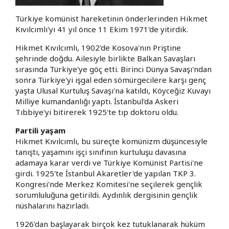
Türkiye komünist hareketinin önderlerinden Hikmet
Kıvılcımlı'yı 41 yıl önce 11 Ekim 1971'de yitirdik.
Hikmet Kıvılcımlı, 1902'de Kosova'nın Priştine
şehrinde doğdu. Ailesiyle birlikte Balkan Savaşları
sırasında Türkiye'ye göç etti. Birinci Dünya Savaşı'ndan
sonra Türkiye'yi işgal eden sömürgecilere karşı genç
yaşta Ulusal Kurtuluş Savaşı'na katıldı, Köyceğiz Kuvayı
Milliye kumandanlığı yaptı. İstanbul'da Askeri
Tıbbiye'yi bitirerek 1925'te tıp doktoru oldu.
Partili yaşam
Hikmet Kıvılcımlı, bu süreçte komünizm düşüncesiyle
tanıştı, yaşamını işçi sınıfının kurtuluşu davasına
adamaya karar verdi ve Türkiye Komünist Partisi'ne
girdi. 1925'te İstanbul Akaretler'de yapılan TKP 3.
Kongresi'nde Merkez Komitesi'ne seçilerek gençlik
sorumluluğuna getirildi. Aydınlık dergisinin gençlik
nüshalarını hazırladı.
1926'dan başlayarak birçok kez tutuklanarak hüküm