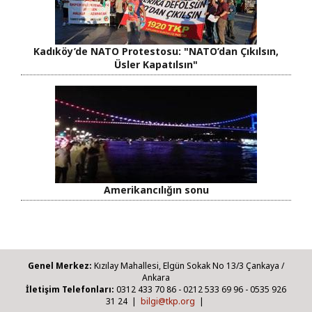
Kadıköy’de NATO Protestosu: "NATO’dan Çıkılsın,
Üsler Kapatılsın"
Amerikancılığın sonu
Genel Merkez:
Kızılay Mahallesi, Elgün Sokak No 13/3 Çankaya /
Ankara
İletişim Telefonları:
0312 433 70 86 - 0212 533 69 96 - 0535 926
31 24 |
bilgi@tkp.org
|