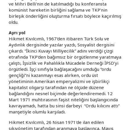
ve Mihri Belli'nin de katılmadığı bu konferansta
komünist hareketin birliğini sağlama ve TKP'nin
birleşik önderliğini oluşturma fırsatı böylece kaçırılmış
oldu.
Ayrı yol
Hikmet Kıvılcımlı, 1967'den itibaren Türk Solu ve
Aydınlık dergisinde yazılar yazdı, Sosyalist dergisini
çıkardı. “İkinci Kuvayı Milliyecilik” adını verdiği çizgi
etrafında TKP'den bağımsız bir örgütlenme yaratmaya
çalıştı, İşsizlik ve Pahalılıkla Mücadele Derneği İPSD'yi
örgütledi. İşçi sınıfıyla bağlaşacağını umduğu “ordu
gençliği”ni kazanmayı esas alırken, ordu üst
yönetiminin Amerikan emperyalizmi ve işbirlikçi
kapitalist oligarşi tarafından ne ölçüde düzene
bağlandığını nesnel biçimde değerlendiremedi. 12
Mart 1971 muhtırasının faşist niteliğini başlangıcında
kavrayamadı, hatta bu sinsi darbeyi “Ordu kılıcını attı”
manşetiyle olumlu karşıladı.
Hikmet Kıvılcımlı, 26 Nisan 1971'de ilan edilen
sıkıyönetim tarafından aranmaya başlayınca, Mayıs