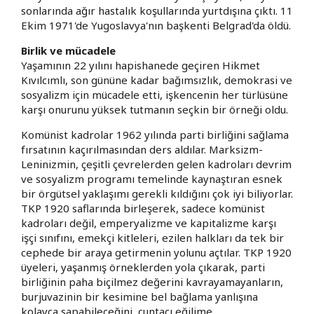
sonlarında ağır hastalık koşullarında yurtdışına çıktı. 11
Ekim 1971'de Yugoslavya'nın başkenti Belgrad'da öldü.
Birlik ve mücadele
Yaşamının 22 yılını hapishanede geçiren Hikmet
Kıvılcımlı, son gününe kadar bağımsızlık, demokrasi ve
sosyalizm için mücadele etti, işkencenin her türlüsüne
karşı onurunu yüksek tutmanın seçkin bir örneği oldu.
Komünist kadrolar 1962 yılında parti birliğini sağlama
fırsatının kaçırılmasından ders aldılar. Marksizm-
Leninizmin, çeşitli çevrelerden gelen kadroları devrim
ve sosyalizm programı temelinde kaynaştıran esnek
bir örgütsel yaklaşımı gerekli kıldığını çok iyi biliyorlar.
TKP 1920 saflarında birleşerek, sadece komünist
kadroları değil, emperyalizme ve kapitalizme karşı
işçi sınıfını, emekçi kitleleri, ezilen halkları da tek bir
cephede bir araya getirmenin yolunu açtılar. TKP 1920
üyeleri, yaşanmış örneklerden yola çıkarak, parti
birliğinin paha biçilmez değerini kavrayamayanların,
burjuvazinin bir kesimine bel bağlama yanlışına
kolayca sapabileceğini, cuntacı eğilime