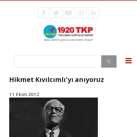
Ana
içeriğe
facebook
twitter
youtube
instagram
RSS
atla
Ara
Hikmet Kıvılcımlı'yı anıyoruz
11 Ekim 2012