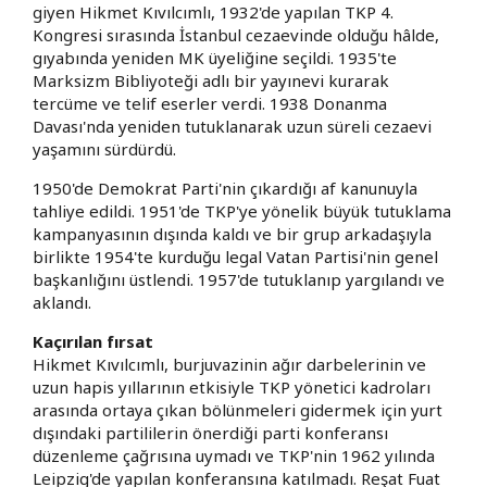
giyen Hikmet Kıvılcımlı, 1932'de yapılan TKP 4.
Kongresi sırasında İstanbul cezaevinde olduğu hâlde,
gıyabında yeniden MK üyeliğine seçildi. 1935'te
Marksizm Bibliyoteği adlı bir yayınevi kurarak
tercüme ve telif eserler verdi. 1938 Donanma
Davası'nda yeniden tutuklanarak uzun süreli cezaevi
yaşamını sürdürdü.
1950'de Demokrat Parti'nin çıkardığı af kanunuyla
tahliye edildi. 1951'de TKP'ye yönelik büyük tutuklama
kampanyasının dışında kaldı ve bir grup arkadaşıyla
birlikte 1954'te kurduğu legal Vatan Partisi'nin genel
başkanlığını üstlendi. 1957'de tutuklanıp yargılandı ve
aklandı.
Kaçırılan fırsat
Hikmet Kıvılcımlı, burjuvazinin ağır darbelerinin ve
uzun hapis yıllarının etkisiyle TKP yönetici kadroları
arasında ortaya çıkan bölünmeleri gidermek için yurt
dışındaki partililerin önerdiği parti konferansı
düzenleme çağrısına uymadı ve TKP'nin 1962 yılında
Leipzig'de yapılan konferansına katılmadı. Reşat Fuat