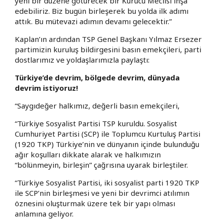
yeni bir düzene götürecek bir Kurucu Meclisi inşa
edebiliriz. Biz bugün birleşerek bu yolda ilk adımı
attık. Bu mütevazi adımın devamı gelecektir.”
Kaplan’ın ardından TSP Genel Başkanı Yılmaz Ersezer
partimizin kuruluş bildirgesini basın emekçileri, parti
dostlarımız ve yoldaşlarımızla paylaştı:
Türkiye’de devrim, bölgede devrim, dünyada
devrim istiyoruz!
“Saygıdeğer halkımız, değerli basın emekçileri,
“Türkiye Sosyalist Partisi TSP kuruldu. Sosyalist
Cumhuriyet Partisi (SCP) ile Toplumcu Kurtuluş Partisi
(1920 TKP) Türkiye’nin ve dünyanın içinde bulunduğu
ağır koşulları dikkate alarak ve halkımızın
“bölünmeyin, birleşin” çağrısına uyarak birleştiler.
“Türkiye Sosyalist Partisi, iki sosyalist parti 1920 TKP
ile SCP’nin birleşmesi ve yeni bir devrimci atılımın
öznesini oluşturmak üzere tek bir yapı olması
anlamına geliyor.