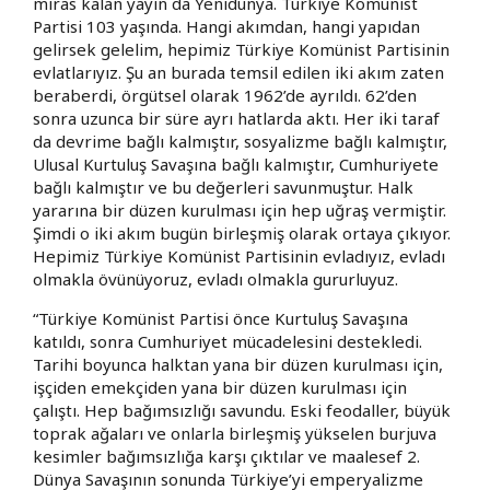
miras kalan yayın da Yenidünya. Türkiye Komünist
Partisi 103 yaşında. Hangi akımdan, hangi yapıdan
gelirsek gelelim, hepimiz Türkiye Komünist Partisinin
evlatlarıyız. Şu an burada temsil edilen iki akım zaten
beraberdi, örgütsel olarak 1962’de ayrıldı. 62’den
sonra uzunca bir süre ayrı hatlarda aktı. Her iki taraf
da devrime bağlı kalmıştır, sosyalizme bağlı kalmıştır,
Ulusal Kurtuluş Savaşına bağlı kalmıştır, Cumhuriyete
bağlı kalmıştır ve bu değerleri savunmuştur. Halk
yararına bir düzen kurulması için hep uğraş vermiştir.
Şimdi o iki akım bugün birleşmiş olarak ortaya çıkıyor.
Hepimiz Türkiye Komünist Partisinin evladıyız, evladı
olmakla övünüyoruz, evladı olmakla gururluyuz.
“Türkiye Komünist Partisi önce Kurtuluş Savaşına
katıldı, sonra Cumhuriyet mücadelesini destekledi.
Tarihi boyunca halktan yana bir düzen kurulması için,
işçiden emekçiden yana bir düzen kurulması için
çalıştı. Hep bağımsızlığı savundu. Eski feodaller, büyük
toprak ağaları ve onlarla birleşmiş yükselen burjuva
kesimler bağımsızlığa karşı çıktılar ve maalesef 2.
Dünya Savaşının sonunda Türkiye’yi emperyalizme