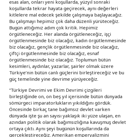
esas alan, onları yeni koşullarda, yüzyıl sonraki
koşullarda tekrar hayata geçirecek, aynı değerleri
kitlelere mal edecek şekilde çalışmaya başlayacağız.
Bu çalışmayı hepimiz çok daha düzenli yürüteceğiz.
Bugün attığımız adım çok kritik. Hepimiz
örgütleneceğiz. Her alanda örgütleneceğiz, işçi
örgütlenmesinde biz olacağız, kadın örgütlenmesinde
biz olacağız, gençlik örgütlenmesinde biz olacağız,
çiftçi örgütlenmesinde biz olacağız, esnaf
örgütlenmesinde biz olacağız. Toplumun bütün
kesimleri, aydınlar, yazarlar, şairler olmak üzere
Türkiye’nin bütün canlı güçlerini birleştireceğiz ve bu
güç temelinde yine devrime yürüyeceğiz.
“Türkiye Devrimi ve Ekim Devrimi çizgileri
birleştiğinde on, on beş yıl içerisinde bütün dünyada
sömürgeci imparatorlukların yıkıldığını gördük.
Öncesinde birkaç tane bağımsız devlet varken
dünyada işte şu an sayısı yaklaşık iki yüze ulaşan, en
azından politik olarak bağımsızlığına kavuşmuş devlet
ortaya çıktı. Aynı şeyi bugünün koşullarında da
gerçekleştireceğiz. Amerikan emperyalizmini