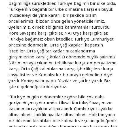
bağımlılığa sürüklediler. Türkiye bağımlı bir ülke oldu.
Türkiye’nin bağımlı bir ülke olmasına karşı en büyük
mücadeleyi de yine kararlı bir şekilde bizim
öncellerimiz, bizden önce gelen yöneticilerimiz,
üyelerimiz, örnek aldığımız kahramanlar sürdürdü.
Kore Savaşına karşı çıktılar, NATO’ya karşı çıktılar,
Türkiye bağımsız olsun istediler. Türkiye Cumhuriyet
öncesine dönmesin, Orta Çağ kapıları kapansın
istediler. Orta Çağ tarikatlarını canlandırma
girişimlerine karşı çıktılar. O dönemde büyük şairimiz
Nâzım ortaya çıkan bu tehlikeye karşı, emperyalizme
karşı, Orta Çağ kalıntılarına karşı, işbirlikçilere karşı
sosyalistler ve Kemalistler bir araya gelmelidir diye
yazdı. Konuşmalar yaptı. Yazılar ve şiirler yazdı. Biz
işte o geleneği sürdürüyoruz.
“Türkiye bugün o dönemlere göre bile çok daha
geriye düşmüş durumda. Ulusal Kurtuluş Savaşımızın
kazanımları ayaklar altına alındı. Cumhuriyet ayaklar
altına alındı. Laiklik ayaklar altına alındı. Halktan yana
bir düzenin kırıntıları bile kalmadı ve şu an geldiğimiz
noktada nasıl yaşandığını hepimiz kendi hayatımızdan