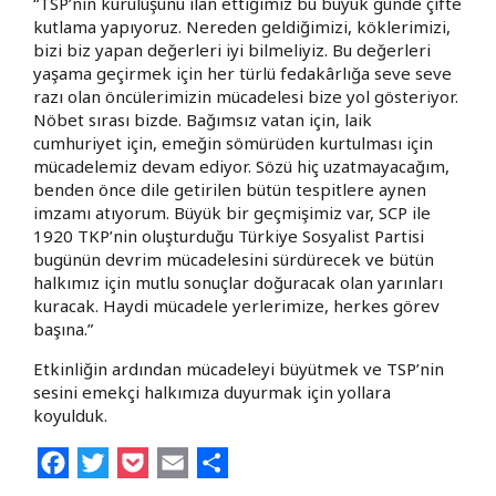
“TSP’nin kuruluşunu ilan ettiğimiz bu büyük günde çifte
kutlama yapıyoruz. Nereden geldiğimizi, köklerimizi,
bizi biz yapan değerleri iyi bilmeliyiz. Bu değerleri
yaşama geçirmek için her türlü fedakârlığa seve seve
razı olan öncülerimizin mücadelesi bize yol gösteriyor.
Nöbet sırası bizde. Bağımsız vatan için, laik
cumhuriyet için, emeğin sömürüden kurtulması için
mücadelemiz devam ediyor. Sözü hiç uzatmayacağım,
benden önce dile getirilen bütün tespitlere aynen
imzamı atıyorum. Büyük bir geçmişimiz var, SCP ile
1920 TKP’nin oluşturduğu Türkiye Sosyalist Partisi
bugünün devrim mücadelesini sürdürecek ve bütün
halkımız için mutlu sonuçlar doğuracak olan yarınları
kuracak. Haydi mücadele yerlerimize, herkes görev
başına.”
Etkinliğin ardından mücadeleyi büyütmek ve TSP’nin
sesini emekçi halkımıza duyurmak için yollara
koyulduk.
Facebook
Twitter
Pocket
Email
Share