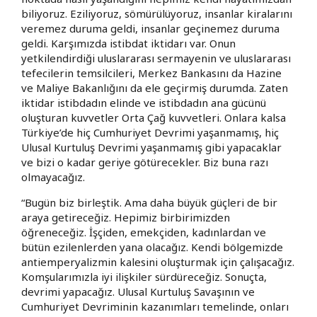
biliyoruz. Eziliyoruz, sömürülüyoruz, insanlar kiralarını
veremez duruma geldi, insanlar geçinemez duruma
geldi. Karşımızda istibdat iktidarı var. Onun
yetkilendirdiği uluslararası sermayenin ve uluslararası
tefecilerin temsilcileri, Merkez Bankasını da Hazine
ve Maliye Bakanlığını da ele geçirmiş durumda. Zaten
iktidar istibdadın elinde ve istibdadın ana gücünü
oluşturan kuvvetler Orta Çağ kuvvetleri. Onlara kalsa
Türkiye’de hiç Cumhuriyet Devrimi yaşanmamış, hiç
Ulusal Kurtuluş Devrimi yaşanmamış gibi yapacaklar
ve bizi o kadar geriye götürecekler. Biz buna razı
olmayacağız.
“Bugün biz birleştik. Ama daha büyük güçleri de bir
araya getireceğiz. Hepimiz birbirimizden
öğreneceğiz. İşçiden, emekçiden, kadınlardan ve
bütün ezilenlerden yana olacağız. Kendi bölgemizde
antiemperyalizmin kalesini oluşturmak için çalışacağız.
Komşularımızla iyi ilişkiler sürdüreceğiz. Sonuçta,
devrimi yapacağız. Ulusal Kurtuluş Savaşının ve
Cumhuriyet Devriminin kazanımları temelinde, onları