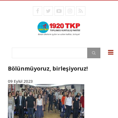
Ana
içeriğe
facebook
twitter
youtube
instagram
RSS
atla
Ara
Bölünmüyoruz, birleşiyoruz!
09 Eylül 2023