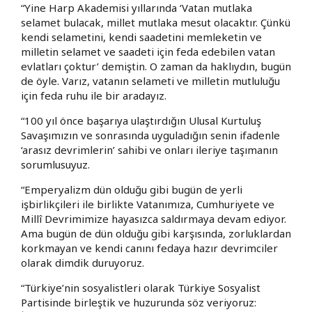
“Yine Harp Akademisi yıllarında ‘Vatan mutlaka
selamet bulacak, millet mutlaka mesut olacaktır. Çünkü
kendi selametini, kendi saadetini memleketin ve
milletin selamet ve saadeti için feda edebilen vatan
evlatları çoktur’ demiştin. O zaman da haklıydın, bugün
de öyle. Varız, vatanın selameti ve milletin mutluluğu
için feda ruhu ile bir aradayız.
“100 yıl önce başarıya ulaştırdığın Ulusal Kurtuluş
Savaşımızın ve sonrasında uyguladığın senin ifadenle
‘arasız devrimlerin’ sahibi ve onları ileriye taşımanın
sorumlusuyuz.
“Emperyalizm dün olduğu gibi bugün de yerli
işbirlikçileri ile birlikte Vatanımıza, Cumhuriyete ve
Millî Devrimimize hayasızca saldırmaya devam ediyor.
Ama bugün de dün olduğu gibi karşısında, zorluklardan
korkmayan ve kendi canını fedaya hazır devrimciler
olarak dimdik duruyoruz.
“Türkiye’nin sosyalistleri olarak Türkiye Sosyalist
Partisinde birleştik ve huzurunda söz veriyoruz: