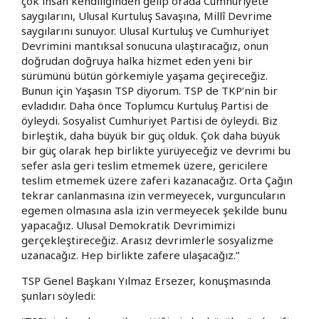
çok insan kendiliğinden gelip orada Cumhuriyete
saygılarını, Ulusal Kurtuluş Savaşına, Millî Devrime
saygılarını sunuyor. Ulusal Kurtuluş ve Cumhuriyet
Devrimini mantıksal sonucuna ulaştıracağız, onun
doğrudan doğruya halka hizmet eden yeni bir
sürümünü bütün görkemiyle yaşama geçireceğiz.
Bunun için Yaşasın TSP diyorum. TSP de TKP’nin bir
evladıdır. Daha önce Toplumcu Kurtuluş Partisi de
öyleydi. Sosyalist Cumhuriyet Partisi de öyleydi. Biz
birleştik, daha büyük bir güç olduk. Çok daha büyük
bir güç olarak hep birlikte yürüyeceğiz ve devrimi bu
sefer asla geri teslim etmemek üzere, gericilere
teslim etmemek üzere zaferi kazanacağız. Orta Çağın
tekrar canlanmasına izin vermeyecek, vurguncuların
egemen olmasına asla izin vermeyecek şekilde bunu
yapacağız. Ulusal Demokratik Devrimimizi
gerçekleştireceğiz. Arasız devrimlerle sosyalizme
uzanacağız. Hep birlikte zafere ulaşacağız.”
TSP Genel Başkanı Yılmaz Ersezer, konuşmasında
şunları söyledi: