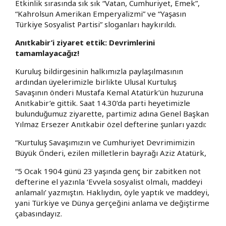
Etkinlik sırasında sık sık “Vatan, Cumhuriyet, Emek”,
“Kahrolsun Amerikan Emperyalizmi” ve “Yaşasın
Türkiye Sosyalist Partisi” sloganları haykırıldı.
Anıtkabir’i ziyaret ettik: Devrimlerini
tamamlayacağız!
Kuruluş bildirgesinin halkımızla paylaşılmasının
ardından üyelerimizle birlikte Ulusal Kurtuluş
Savaşının önderi Mustafa Kemal Atatürk’ün huzuruna
Anıtkabir’e gittik. Saat 14.30’da parti heyetimizle
bulunduğumuz ziyarette, partimiz adına Genel Başkan
Yılmaz Ersezer Anıtkabir özel defterine şunları yazdı:
“Kurtuluş Savaşımızın ve Cumhuriyet Devrimimizin
Büyük Önderi, ezilen milletlerin bayrağı Aziz Atatürk,
“5 Ocak 1904 günü 23 yaşında genç bir zabitken not
defterine el yazınla ‘Evvela sosyalist olmalı, maddeyi
anlamalı’ yazmıştın. Haklıydın, öyle yaptık ve maddeyi,
yani Türkiye ve Dünya gerçeğini anlama ve değiştirme
çabasındayız.