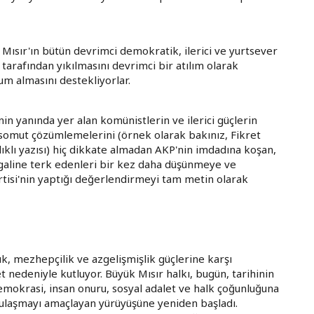
Mısır'ın bütün devrimci demokratik, ilerici ve yurtsever
k tarafından yıkılmasını devrimci bir atılım olarak
m almasını destekliyorlar.
in yanında yer alan komünistlerin ve ilerici güçlerin
 somut çözümlemelerini (örnek olarak bakınız, Fikret
lıklı yazısı) hiç dikkate almadan AKP'nin imdadına koşan,
galine terk edenleri bir kez daha düşünmeye ve
tisi'nin yaptığı değerlendirmeyi tam metin olarak
ık, mezhepçilik ve azgelişmişlik güçlerine karşı
t nedeniyle kutluyor. Büyük Mısır halkı, bugün, tarihinin
 demokrasi, insan onuru, sosyal adalet ve halk çoğunluğuna
 ulaşmayı amaçlayan yürüyüşüne yeniden başladı.