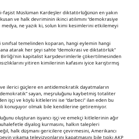
i-faşist Müslüman Kardeşler diktatörlüğünün en yakın
kusan ve halk devriminin ikinci atılımını “demokrasiye
çi medya, ne yazık ki, solun kimi kesimlerini etkilemeyi
 sınıfsal temelinden koparan, hangi eylemin hangi
yana atarak her şeyi sahte “demokrasi ve diktatörlük”
 Birliği'nin kapitalist karşıdevrimlerle çökertilmesinden
ızlıklarını yitiren kimilerinin kafasını iyice karıştırmış
i ve ilerici güçlere en antidemokratik dayatmaların
 “demokratik” sayan, meşruluğunu kaybetmiş totaliter
işçi ve köylü kitlelerini ise “darbeci” ilan eden bu
ili konuşuyor olmak bile kendilerine getiremiyor.
uğunu oluşturan isyancı işçi ve emekçi kitlelerinin ağır
muhalefetle diyalog kurmasını, halkın talepleri
değil, halk düşmanı gericilere çevirmesini, Amerikancı
ı beyin yıkama televizyonlarını kapatmasını bile tıpkı AKP