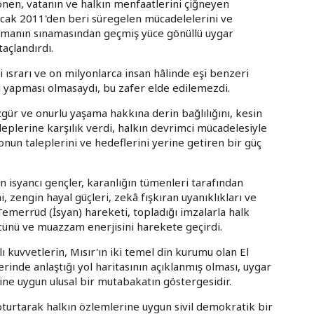
nen, vatanın ve halkın menfaatlerini çiğneyen
Ocak 2011'den beri süregelen mücadelelerini ve
zamanın sınamasından geçmiş yüce gönüllü uygar
açlandırdı.
li ısrarı ve on milyonlarca insan hâlinde eşi benzeri
i yapması olmasaydı, bu zafer elde edilemezdi.
zgür ve onurlu yaşama hakkına derin bağlılığını, kesin
leplerine karşılık verdi, halkın devrimci mücadelesiyle
 onun taleplerini ve hedeflerini yerine getiren bir güç
 isyancı gençler, karanlığın tümenleri tarafından
 zengin hayal güçleri, zekâ fışkıran uyanıklıkları ve
Temerrüd (İsyan) hareketi, topladığı imzalarla halk
ücünü ve muazzam enerjisini harekete geçirdi.
lı kuvvetlerin, Mısır'ın iki temel din kurumu olan El
erinde anlaştığı yol haritasının açıklanmış olması, uygar
ine uygun ulusal bir mutabakatın göstergesidir.
 oturtarak halkın özlemlerine uygun sivil demokratik bir