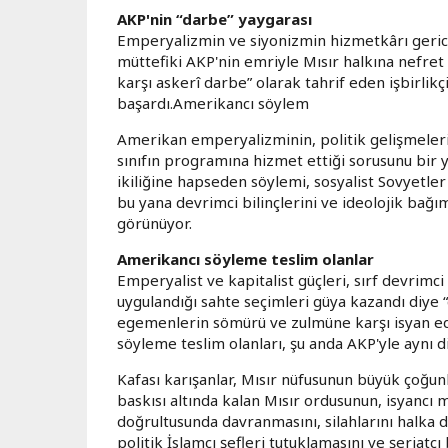
AKP'nin “darbe” yaygarası
Emperyalizmin ve siyonizmin hizmetkârı geric
müttefiki AKP'nin emriyle Mısır halkına nefret 
karşı askerî darbe” olarak tahrif eden işbirlik
başardı.Amerikancı söylem
Amerikan emperyalizminin, politik gelişmeleri
sınıfın programına hizmet ettiği sorusunu bir 
ikiliğine hapseden söylemi, sosyalist Sovyetler
bu yana devrimci bilinçlerini ve ideolojik bağıms
görünüyor.
Amerikancı söyleme teslim olanlar
Emperyalist ve kapitalist güçleri, sırf devrimc
uygulandığı sahte seçimleri güya kazandı diye
egemenlerin sömürü ve zulmüne karşı isyan eden 
söyleme teslim olanları, şu anda AKP'yle aynı d
Kafası karışanlar, Mısır nüfusunun büyük çoğunl
baskısı altında kalan Mısır ordusunun, isyancı 
doğrultusunda davranmasını, silahlarını halka 
politik İslamcı şefleri tutuklamasını ve şeriatç