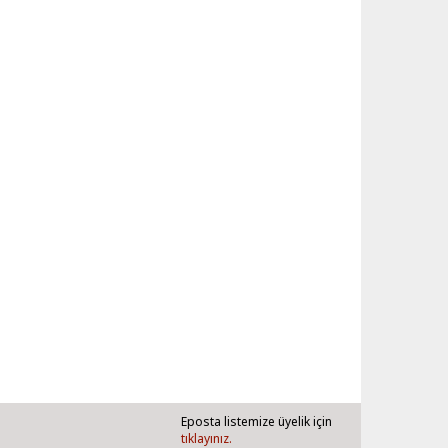
Eposta listemize üyelik için
tıklayınız.