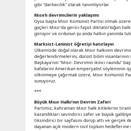
gibi “darbecilik” olarak tanımlıyorlar.
Mısırlı devrimcilerin yaklaşımı
Oysa başta Mısır Komünist Partisi olmak üzere 
güçleri Mısır'da gerici-faşist diktatörlüğün hal
görüyor ve ordunun şu anda halkın yanında tutu
Marksist-Leninist öğretiyi hatırlayın
Ülkemizde doğal olarak Mısır halkının devrimin
değerlendirmelerini, dürüst bilim insanlarının
Başkaya'nın “Mısır: Devrimin ikinci raundu” baş
kafalarını Amerikan emperyalist söyleminin iş
silkinmeye çağırmak üzere, Mısır Komünist Par
sunuyoruz.
***
Büyük Mısır Halkı'nın Devrim Zaferi
Partimiz, kahraman Mısır halk kitlelerini tiranl
kazandıkları sevindirici zafer ve büyük galibiye
tiksindirici bir sayfasını dürüp attı ve gerçek
dayanan açık modern sivil toplum hedeflerine