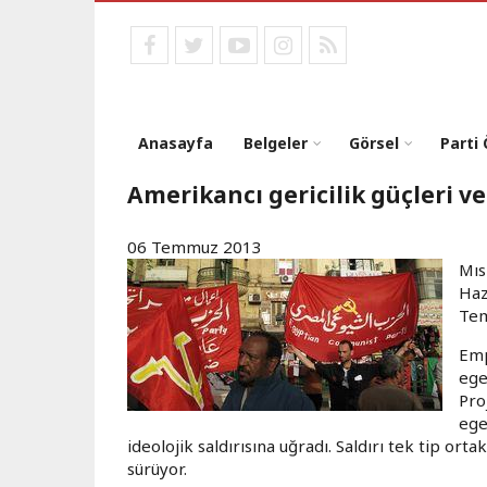
Ana
içeriğe
facebook
twitter
youtube
instagram
RSS
atla
Anasayfa
Belgeler
Görsel
Parti
Amerikancı gericilik güçleri ve
06 Temmuz 2013
Mıs
Haz
Tem
Emp
ege
Pro
ege
ideolojik saldırısına uğradı. Saldırı tek tip ort
sürüyor.