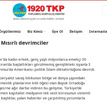
Ar
 Örgütlerimiz
Biz Kimiz
Üye Ol
İletişim
Internati
 Mısırlı devrimciler
ır'da kadın erkek, genç yaşlı milyonlarca emekçi 30
iran'da başlattıkları görülmemiş genişlikteki isyanla 3
muz'da Amerikancı politik İslam diktatörlüğünü devirdi.
eryalist savaş blokunun bölge ve dünya çapındaki
menlik planlarının kilit öğesi olan Büyük Ortadoğu
jesi'ne ağır darbe indiren bu gelişme, Türkiye'de
men kapitalist medyanın tek sesli korosunun sistemli
ak başlıklar, yalan haberler ve çarpıtılmış yorumlarla