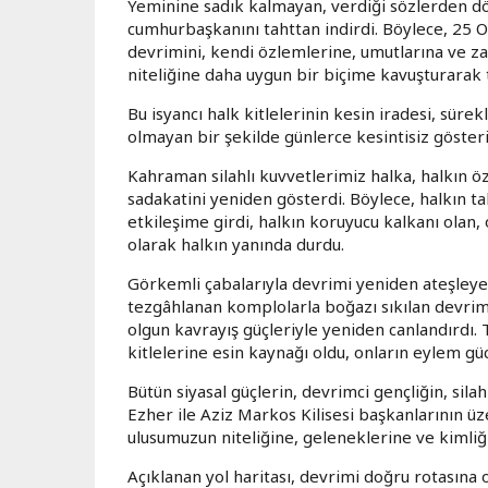
Yeminine sadık kalmayan, verdiği sözlerden dö
cumhurbaşkanını tahttan indirdi. Böylece, 25 
devrimini, kendi özlemlerine, umutlarına ve 
niteliğine daha uygun bir biçime kavuşturarak t
Bu isyancı halk kitlelerinin kesin iradesi, sürek
olmayan bir şekilde günlerce kesintisiz göster
Kahraman silahlı kuvvetlerimiz halka, halkın ö
sadakatini yeniden gösterdi. Böylece, halkın ta
etkileşime girdi, halkın koruyucu kalkanı olan,
olarak halkın yanında durdu.
Görkemli çabalarıyla devrimi yeniden ateşleyen
tezgâhlanan komplolarla boğazı sıkılan devrimi,
olgun kavrayış güçleriyle yeniden canlandırdı. 
kitlelerine esin kaynağı oldu, onların eylem g
Bütün siyasal güçlerin, devrimci gençliğin, silah
Ezher ile Aziz Markos Kilisesi başkanlarının üz
ulusumuzun niteliğine, geleneklerine ve kimliğ
Açıklanan yol haritası, devrimi doğru rotasına