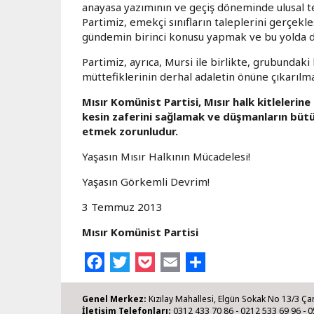
anayasa yazımının ve geçiş döneminde ulusal t
Partimiz, emekçi sınıfların taleplerini gerçekl
gündemin birinci konusu yapmak ve bu yolda d
Partimiz, ayrıca, Mursi ile birlikte, grubundaki 
müttefiklerinin derhal adaletin önüne çıkarılma
Mısır Komünist Partisi, Mısır halk kitleleri
kesin zaferini sağlamak ve düşmanların büt
etmek zorunludur.
Yaşasın Mısır Halkının Mücadelesi!
Yaşasın Görkemli Devrim!
3 Temmuz 2013
Mısır Komünist Partisi
Facebook
Twitter
Pocket
Email
Share
Genel Merkez:
Kızılay Mahallesi, Elgün Sokak No 13/3 Ça
İletişim Telefonları:
0312 433 70 86 - 0212 533 69 96 - 