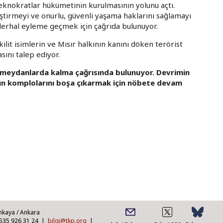
eknokratlar hükümetinin kurulmasının yolunu açtı.
eştirmeyi ve onurlu, güvenli yaşama haklarını sağlamayı
erhal eyleme geçmek için çağrıda bulunuyor.
kilit isimlerin ve Mısır halkının kanını döken terörist
sını talep ediyor.
ne meydanlarda kalma çağrısında bulunuyor. Devrimin
ün komplolarını boşa çıkarmak için nöbete devam
nkaya / Ankara
0535 926 31 24 |
bilgi@tkp.org
|