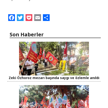
Facebook
Twitter
Pocket
Email
Share
Son Haberler
Zeki Özhoroz mezarı başında saygı ve özlemle anıldı