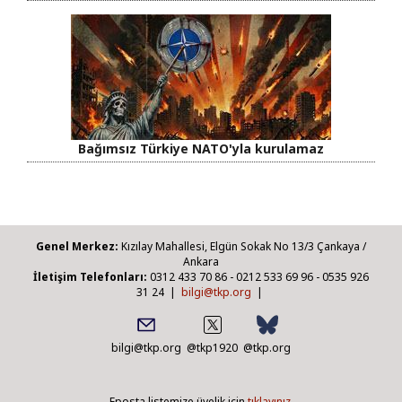
Bağımsız Türkiye NATO'yla kurulamaz
Genel Merkez:
Kızılay Mahallesi, Elgün Sokak No 13/3 Çankaya /
Ankara
İletişim Telefonları:
0312 433 70 86 - 0212 533 69 96 - 0535 926
31 24 |
bilgi@tkp.org
|
bilgi@tkp.org
@tkp1920
@tkp.org
Eposta listemize üyelik için
tıklayınız.