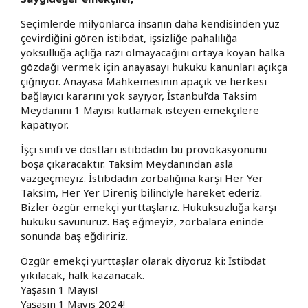
Seçimlerde milyonlarca insanın daha kendisinden yüz
çevirdiğini gören istibdat, işsizliğe pahalılığa
yoksulluğa açlığa razı olmayacağını ortaya koyan halka
gözdağı vermek için anayasayı hukuku kanunları açıkça
çiğniyor. Anayasa Mahkemesinin apaçık ve herkesi
bağlayıcı kararını yok sayıyor, İstanbul’da Taksim
Meydanını 1 Mayısı kutlamak isteyen emekçilere
kapatıyor.
İşçi sınıfı ve dostları istibdadın bu provokasyonunu
boşa çıkaracaktır. Taksim Meydanından asla
vazgeçmeyiz. İstibdadın zorbalığına karşı Her Yer
Taksim, Her Yer Direniş bilinciyle hareket ederiz.
Bizler özgür emekçi yurttaşlarız. Hukuksuzluğa karşı
hukuku savunuruz. Baş eğmeyiz, zorbalara eninde
sonunda baş eğdiririz.
Özgür emekçi yurttaşlar olarak diyoruz ki: İstibdat
yıkılacak, halk kazanacak.
Yaşasın 1 Mayıs!
Yaşasın 1 Mayıs 2024!