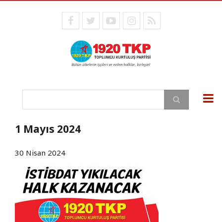
Ana
içeriğe
facebook
twitter
youtube
instagram
RSS
atla
Ara
1 Mayıs 2024
30 Nisan 2024