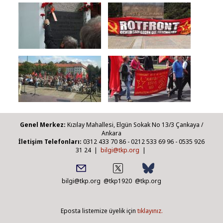
Genel Merkez:
Kızılay Mahallesi, Elgün Sokak No 13/3 Çankaya /
Ankara
İletişim Telefonları:
0312 433 70 86 - 0212 533 69 96 - 0535 926
31 24 |
bilgi@tkp.org
|
bilgi@tkp.org
@tkp1920
@tkp.org
Eposta listemize üyelik için
tıklayınız.