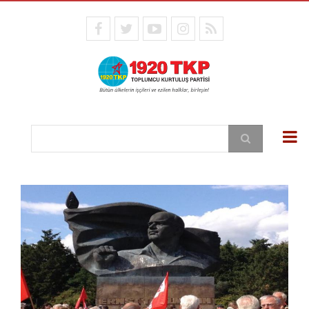
Ana
içeriğe
facebook
twitter
youtube
instagram
RSS
atla
Ara