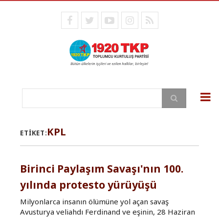
Ana
içeriğe
facebook
twitter
youtube
instagram
RSS
atla
Ara
KPL
ETIKET:
Birinci Paylaşım Savaşı'nın 100.
yılında protesto yürüyüşü
Milyonlarca insanın ölümüne yol açan savaş
Avusturya veliahdı Ferdinand ve eşinin, 28 Haziran