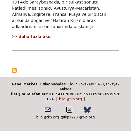
1914'de Saraybosna'da, bir suikast sonucu
katledilmesi sonucu Avusturya-Macaristan,
Almanya, İngiltere, Fransa, Rusya ve Sırbistan
arasında doğan ve "Haziran Krizi" olarak
adlandırılan krizin sonucunda başlamıştı.
Birinci
daha fazla oku
Paylaşım
Savaşı'nın
100.
yılında
protesto
yürüyüşü
hakkında
Genel Merkez:
Kızılay Mahallesi, Elgün Sokak No 13/3 Çankaya /
Ankara
İletişim Telefonları:
0312 433 70 86 - 0212 533 69 96 - 0535 926
31 24 |
bilgi@tkp.org
|
bilgi@tkp.org
@tkp1920
@tkp.org