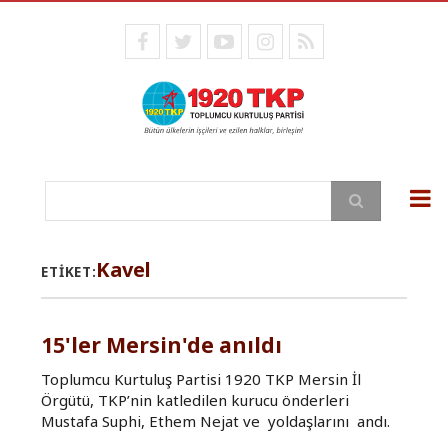
Ana
içeriğe
facebook
twitter
youtube
instagram
RSS
atla
Ara
Kavel
ETIKET:
15'ler Mersin'de anıldı
Toplumcu Kurtuluş Partisi 1920 TKP Mersin İl
Örgütü, TKP’nin katledilen kurucu önderleri
Mustafa Suphi, Ethem Nejat ve yoldaşlarını andı.