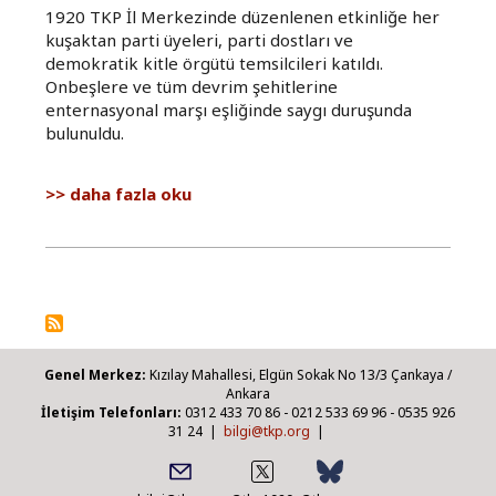
1920 TKP İl Merkezinde düzenlenen etkinliğe her
kuşaktan parti üyeleri, parti dostları ve
demokratik kitle örgütü temsilcileri katıldı.
Onbeşlere ve tüm devrim şehitlerine
enternasyonal marşı eşliğinde saygı duruşunda
bulunuldu.
15'ler
daha fazla oku
Mersin'de
anıldı
hakkında
Genel Merkez:
Kızılay Mahallesi, Elgün Sokak No 13/3 Çankaya /
Ankara
İletişim Telefonları:
0312 433 70 86 - 0212 533 69 96 - 0535 926
31 24 |
bilgi@tkp.org
|