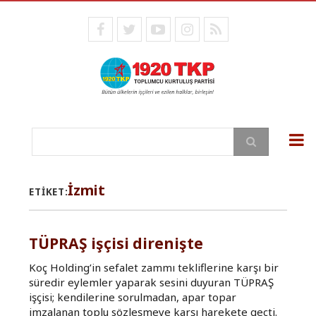
Ana
içeriğe
facebook
twitter
youtube
instagram
RSS
atla
Ara
İzmit
ETIKET:
TÜPRAŞ işçisi direnişte
Koç Holding’in sefalet zammı tekliflerine karşı bir
süredir eylemler yaparak sesini duyuran TÜPRAŞ
işçisi; kendilerine sorulmadan, apar topar
imzalanan toplu sözleşmeye karşı harekete geçti.