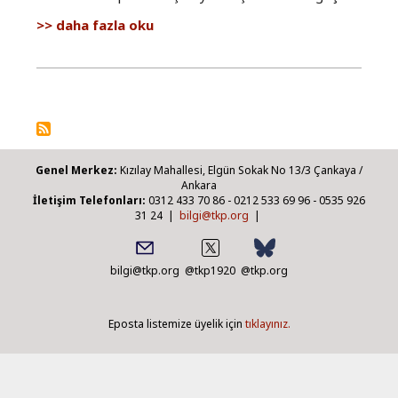
TÜPRAŞ
daha fazla oku
işçisi
direnişte
hakkında
Genel Merkez:
Kızılay Mahallesi, Elgün Sokak No 13/3 Çankaya /
Ankara
İletişim Telefonları:
0312 433 70 86 - 0212 533 69 96 - 0535 926
31 24 |
bilgi@tkp.org
|
bilgi@tkp.org
@tkp1920
@tkp.org
Eposta listemize üyelik için
tıklayınız.