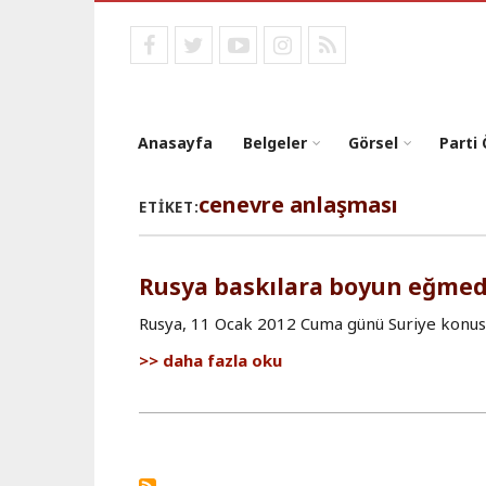
Ana
içeriğe
facebook
twitter
youtube
instagram
RSS
atla
Anasayfa
Belgeler
Görsel
Parti
cenevre anlaşması
ETIKET:
Rusya baskılara boyun eğmed
Rusya, 11 Ocak 2012 Cuma günü Suriye konusu
Rusya
daha fazla oku
baskılara
boyun
eğmedi
hakkında