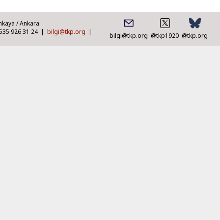
nkaya / Ankara
0535 926 31 24 |
bilgi@tkp.org
|
bilgi@tkp.org
@tkp1920
@tkp.org