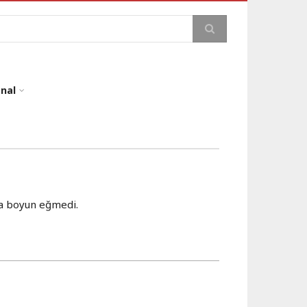
a
onal
na boyun eğmedi.