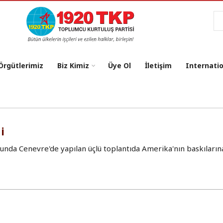
Ar
 Örgütlerimiz
Biz Kimiz
Üye Ol
İletişim
Internati
i
nda Cenevre'de yapılan üçlü toplantıda Amerika'nın baskıları