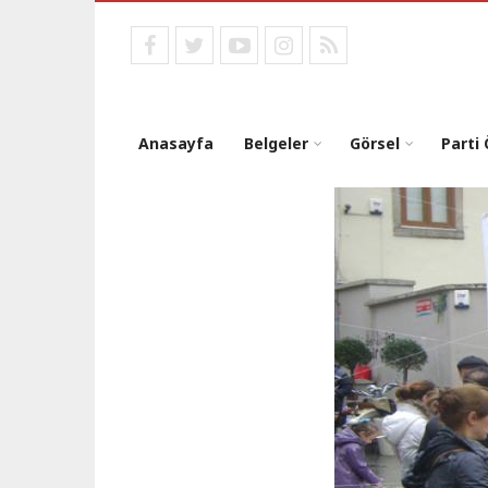
Ana
içeriğe
facebook
twitter
youtube
instagram
RSS
atla
Anasayfa
Belgeler
Görsel
Parti