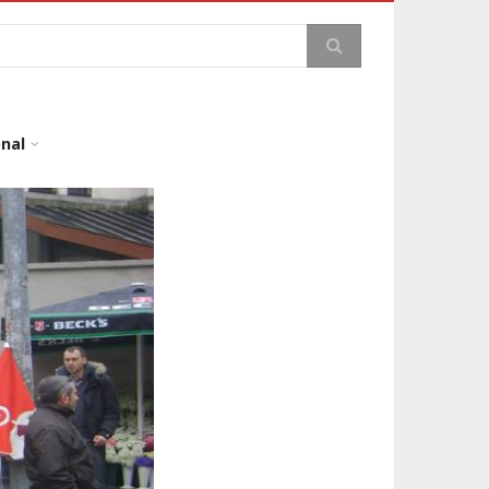
a
onal