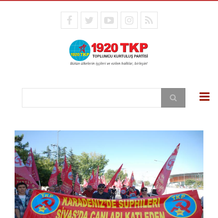
Ana
içeriğe
facebook
twitter
youtube
instagram
RSS
atla
Ara